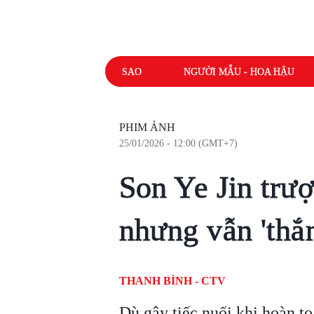
SAO
NGƯỜI MẪU - HOA HẬU
PHIM ẢNH
25/01/2026 - 12:00 (GMT+7)
Son Ye Jin trượ
nhưng vẫn 'thắn
THANH BÌNH - CTV
Dù gây tiếc nuối khi hoàn t