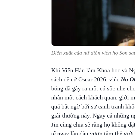
Diễn xuất của nữ diễn viên họ Son sau 
Khi Viện Hàn lâm Khoa học và Ng
sách đề cử Oscar 2026, việc
No Ot
bóng đã gây ra một cú sốc nhẹ ch
nhận một cách khách quan, giới m
quá bất ngờ bởi sự cạnh tranh khốc
giải thưởng này. Ngay cả những n
Jin cũng chia sẻ rằng họ không đặ
tế ngay lần đầu vươn tầm thế giới 