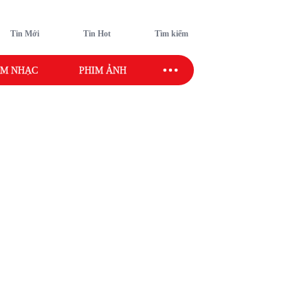
Tin Mới
Tin Hot
Tìm kiếm
M NHẠC
PHIM ẢNH
SAO SPORT