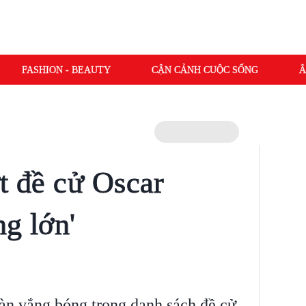
FASHION - BEAUTY
CẬN CẢNH CUỘC SỐNG
Â
t đề cử Oscar
g lớn'
oàn vắng bóng trong danh sách đề cử