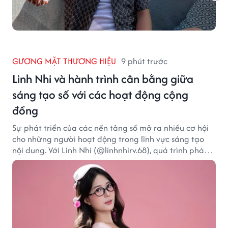
GƯƠNG MẶT THƯƠNG HIỆU
9 phút trước
Linh Nhi và hành trình cân bằng giữa
sáng tạo số với các hoạt động cộng
đồng
Sự phát triển của các nền tảng số mở ra nhiều cơ hội
cho những người hoạt động trong lĩnh vực sáng tạo
nội dung. Với Linh Nhi (@linhnhirv.68), quá trình phát
triển nội dung trên mạng xã hội được kết hợp cùng
các dự án truyền thông và hoạt động hướng đến cộng
đồng. Hiện cô hoạt động trong các lĩnh vực beauty,
lifestyle và fashion, đồng thời tham gia một số chương
trình, sự kiện liên quan đến truyền thông và thương
mại điện tử.