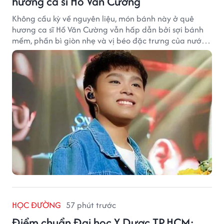
hương ca sĩ Hồ Văn Cường
Không cầu kỳ về nguyên liệu, món bánh này ở quê
hương ca sĩ Hồ Văn Cường vẫn hấp dẫn bởi sợi bánh
mềm, phần bì giòn nhẹ và vị béo đặc trưng của nước
cốt dừa.
HỌC ĐƯỜNG
57 phút trước
Điểm chuẩn Đại học Y Dược TP.HCM: