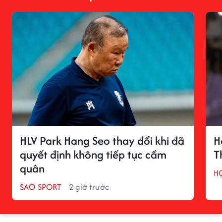
HLV Park Hang Seo thay đổi khi đã
H
quyết định không tiếp tục cầm
T
quân
H
SAO SPORT
2 giờ trước