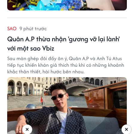
SAO
9 phút trước
Quân A.P thừa nhận 'gương vỡ lại lành'
với một sao Vbiz
Sau màn ghép đôi đầy ăn ý, Quân A.P và Anh Tú Atus
tiếp tục khiến khán giả thích thú khi có những khoảnh
khắc thân thiết, hài hước bên nhau.
×
×