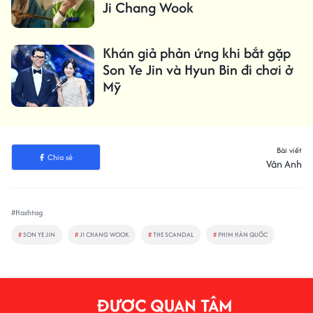
Ji Chang Wook
Khán giả phản ứng khi bắt gặp
Son Ye Jin và Hyun Bin đi chơi ở
Mỹ
Bài viết
Chia sẻ
Vân Anh
#Hashtag
#
SON YE JIN
#
JI CHANG WOOK
#
THE SCANDAL
#
PHIM HÀN QUỐC
ĐƯỢC QUAN TÂM