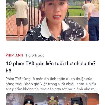
PHIM ẢNH
1 giờ trước
10 phim TVB gắn liền tuổi thơ nhiều thế
hệ
Phim TVB từng là món ăn tinh thần quen thuộc của
hàng triệu khán giả Việt trong suốt nhiều năm. Nhiều
tác phẩm không chỉ tạo nên cơn sốt màn ảnh nhỏ mà
còn trở thành ký ức khó quên của cả một thế hệ.