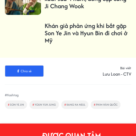
Ji Chang Wook
Khán giả phản ứng khi bắt gặp
Son Ye Jin và Hyun Bin đi chơi ở
Mỹ
Bài viết
Chia sẻ
Lưu Loan - CTV
#Hashtag
#
SON YE JIN
#
YOUN YUH JUNG
#
KANG HA NEUL
#
PHIM HÀN QUỐC
ĐƯỢC QUAN TÂM