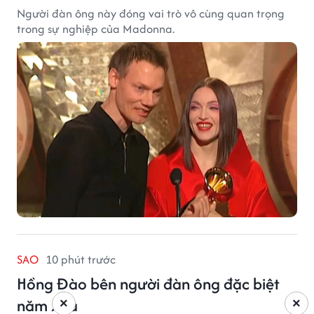
Người đàn ông này đóng vai trò vô cùng quan trọng
trong sự nghiệp của Madonna.
SAO
10 phút trước
Hồng Đào bên người đàn ông đặc biệt
năm xưa
×
×