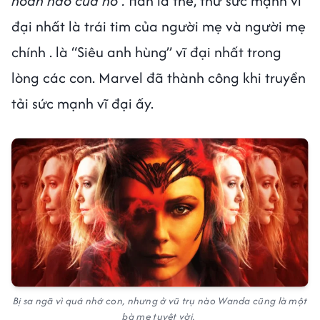
hoàn hảo của nó”.
Hẳn là thế, thứ sức mạnh vĩ
đại nhất là trái tim của người mẹ và người mẹ
chính . là “Siêu anh hùng” vĩ đại nhất trong
lòng các con. Marvel đã thành công khi truyền
tải sức mạnh vĩ đại ấy.
Bị sa ngã vì quá nhớ con, nhưng ở vũ trụ nào Wanda cũng là một
bà mẹ tuyệt vời.