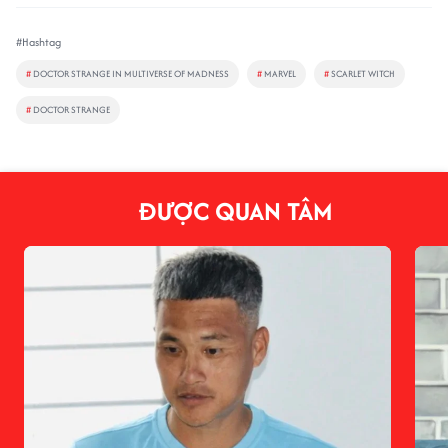
#Hashtag
#
DOCTOR STRANGE IN MULTIVERSE OF MADNESS
#
MARVEL
#
SCARLET WITCH
#
DOCTOR STRANGE
ĐƯỢC QUAN TÂM