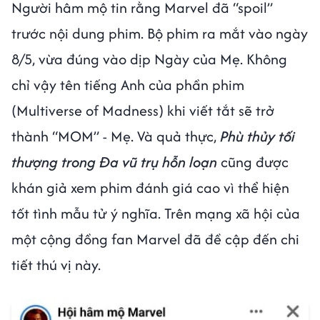
Người hâm mộ tin rằng Marvel đã “spoil”
trước nội dung phim. Bộ phim ra mắt vào ngày
8/5, vừa đúng vào dịp Ngày của Mẹ. Không
chỉ vậy tên tiếng Anh của phần phim
(Multiverse of Madness) khi viết tắt sẽ trở
thành “MOM” - Mẹ. Và quả thực,
Phù thủy tối
thượng trong Đa vũ trụ hỗn loạn
cũng được
khán giả xem phim đánh giá cao vì thể hiện
tốt tình mẫu tử ý nghĩa. Trên mạng xã hội của
một cộng đồng fan Marvel đã đề cập đến chi
tiết thú vị này.