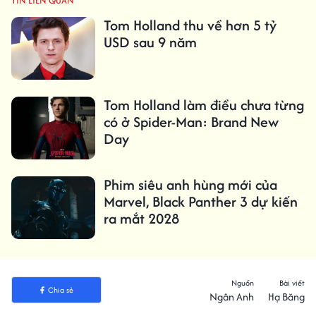
TIN LIÊN QUAN
Tom Holland thu về hơn 5 tỷ
USD sau 9 năm
Tom Holland làm điều chưa từng
có ở Spider-Man: Brand New
Day
Phim siêu anh hùng mới của
Marvel, Black Panther 3 dự kiến ​​
ra mắt 2028
Nguồn
Bài viết
Chia sẻ
Ngân Anh
Hạ Băng