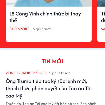
Lê Công Vinh chính thức bị thay
T
thế
d
SAO SPORT
6 giờ trước
S
TIN MỚI
VÒNG QUANH THẾ GIỚI
5 phút trước
Ông Trump tiếp tục ký sắc lệnh mới,
thách thức phán quyết của Tòa án Tối
cao Mỹ
Trước đó, Tòa án Tối cao Mỹ đã bác bỏ sắc lệnh hành