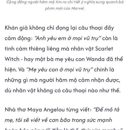
Cộng đồng người hâm mộ tìm ra chi tiết ý nghĩa xung quanh bộ
phim mới của Marvel.
Khán giả không chỉ đọng lại câu thoại đầy
cảm động:
“Anh yêu em ở mọi vũ trụ”
còn là
tình cảm thiêng liêng mà nhân vật Scarlet
Witch - hay một bà mẹ yêu con Wanda đã thể
hiện. Và
“Mẹ yêu con ở mọi vũ trụ”
chính là
những gì mà người hâm mộ cảm nhận được,
dù nhân vật không có câu thoại nào như thế.
Nhà thơ Maya Angelou từng viết:
“Để mô tả
mẹ, tôi sẽ viết về cơn bão trong sức mạnh