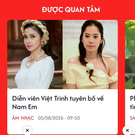
ĐƯỢC QUAN TÂM
Diễn viên Việt Trinh tuyên bố về
P
Nam Em
t
ÂM NHẠC
05/08/2026 - 09:50
S
×
×