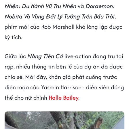
Nhện: Du Hành Vũ Trụ Nhện
và
Doraemon:
Nobita Và Vùng Đất Lý Tưởng Trên Bầu Trời
,
phim mới của Rob Marshall khó lòng lập được
kỳ tích.
Giữa lúc
Nàng Tiên Cá
live-action đang trụ tại
rạp, nhiều thông tin bên lề của dự án đã được
chia sẻ. Mới đây, khán giả phát cuồng trước
diện mạo của Yasmin Harrison - diễn viên đóng
thế cho nữ chính
Halle Bailey
.