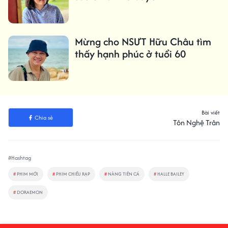
Mừng cho NSƯT Hữu Châu tìm
thấy hạnh phúc ở tuổi 60
Bài viết
Chia sẻ
Tôn Nghệ Trân
#Hashtag
#
PHIM MỚI
#
PHIM CHIẾU RẠP
#
NÀNG TIÊN CÁ
#
HALLE BAILEY
#
DORAEMON