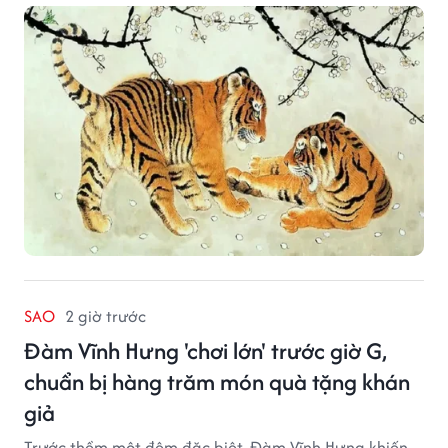
SAO
2 giờ trước
Đàm Vĩnh Hưng 'chơi lớn' trước giờ G,
chuẩn bị hàng trăm món quà tặng khán
giả
Trước thềm một đêm đặc biệt, Đàm Vĩnh Hưng khiến