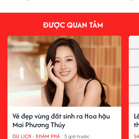
ĐƯỢC QUAN TÂM
Vẻ đẹp vùng đất sinh ra Hoa hậu
L
Mai Phương Thúy
t
DU LỊCH - KHÁM PHÁ
5 giờ trước
S