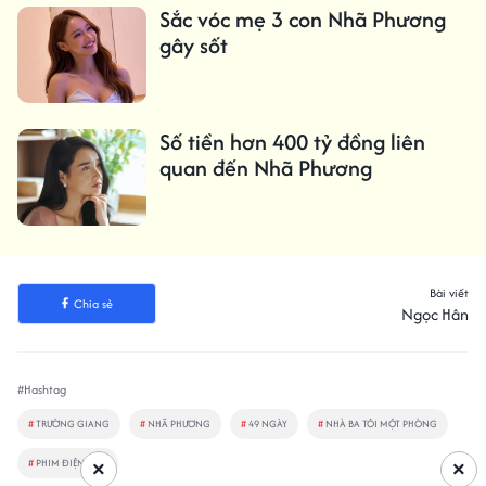
Sắc vóc mẹ 3 con Nhã Phương
gây sốt
Số tiền hơn 400 tỷ đồng liên
quan đến Nhã Phương
Bài viết
Chia sẻ
Ngọc Hân
#Hashtag
#
TRƯỜNG GIANG
#
NHÃ PHƯƠNG
#
49 NGÀY
#
NHÀ BA TÔI MỘT PHÒNG
#
PHIM ĐIỆN ẢNH
×
×