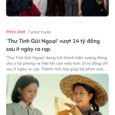
PHIM ẢNH
7 phút trước
'Thư Tình Gửi Ngoại' vượt 14 tỷ đồng
sau ít ngày ra rạp
'Thư Tình Gửi Ngoại' đang trở thành hiện tượng đáng
chú ý tại phòng vé Việt khi cán mốc hơn 14 tỷ đồng chỉ
sau ít ngày ra rạp. Thành tích này giúp bộ phim vượt
kỳ vọng ban đầu và duy trì sức hút giữa cuộc cạnh
tranh của nhiều tác phẩm lớn.