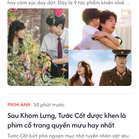
hay cảm xúc day dứt. Đây là 9 tác phẩm khiến nhiều
khán giả ước có thể trải nghiệm lại từ đầu.
PHIM ẢNH
50 phút trước
Sau Khom Lưng, Tước Cốt được khen là
phim cổ trang quyền mưu hay nhất
Tước Cốt bứt phá ngoạn mục nhờ tuyến nhân vật sâu