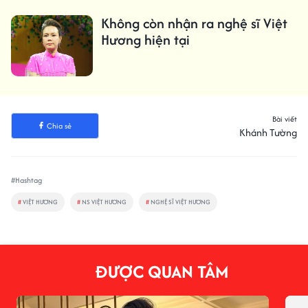
Không còn nhận ra nghệ sĩ Việt
Hương hiện tại
Bài viết
Chia sẻ
Khánh Tường
#Hashtag
#
VIỆT HƯƠNG
#
NS VIỆT HƯƠNG
#
NGHỆ SĨ VIỆT HƯƠNG
ĐƯỢC QUAN TÂM