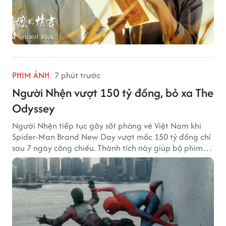
PHIM ẢNH
7 phút trước
Người Nhện vượt 150 tỷ đồng, bỏ xa The
Odyssey
Người Nhện tiếp tục gây sốt phòng vé Việt Nam khi
Spider-Man Brand New Day vượt mốc 150 tỷ đồng chỉ
sau 7 ngày công chiếu. Thành tích này giúp bộ phim
của Tom Holland tạo khoảng cách đáng kể với The
Odyssey trên đường đua doanh thu.