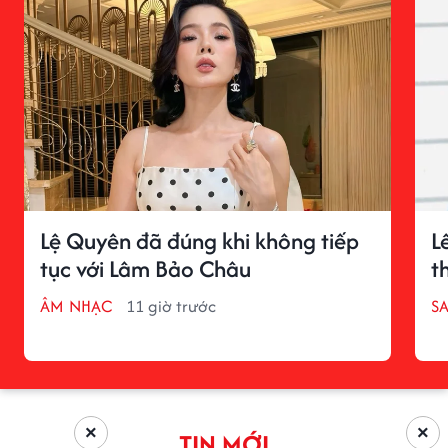
Lệ Quyên đã đúng khi không tiếp
L
tục với Lâm Bảo Châu
t
ÂM NHẠC
11 giờ trước
S
×
×
TIN MỚI