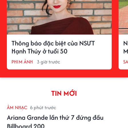
Thông báo đặc biệt của NSƯT
N
Hạnh Thúy ở tuổi 50
M
PHIM ẢNH
3 giờ trước
S
TIN MỚI
ÂM NHẠC
6 phút trước
Ariana Grande lần thứ 7 đứng đầu
Billboard 200