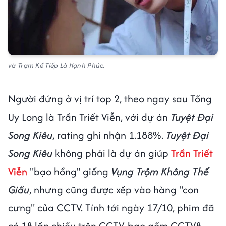
và Trạm Kế Tiếp Là Hạnh Phúc.
Người đứng ở vị trí top 2, theo ngay sau Tống
Uy Long là Trần Triết Viễn, với dự án
Tuyệt Đại
Song Kiêu
, rating ghi nhận 1.188%.
Tuyệt Đại
Song Kiêu
không phải là dự án giúp
Trần Triết
Viễn
"bạo hồng" giống
Vụng Trộm Không Thể
Giấu
, nhưng cũng được xếp vào hàng "con
cưng" của CCTV. Tính tới ngày 17/10, phim đã
có 18 lần chiếu trên CCTV, bao gồm CCTV8,