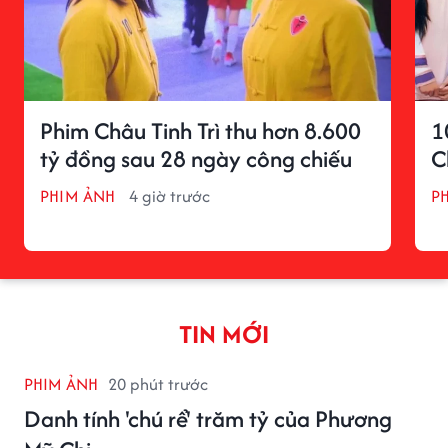
Phim Châu Tinh Trì thu hơn 8.600
1
tỷ đồng sau 28 ngày công chiếu
C
PHIM ẢNH
4 giờ trước
P
TIN MỚI
PHIM ẢNH
20 phút trước
Danh tính 'chú rể' trăm tỷ của Phương