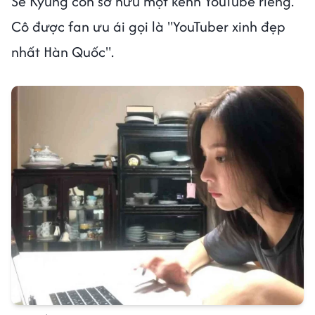
Se Kyung còn sở hữu một kênh YouTube riêng.
Cô được fan ưu ái gọi là "YouTuber xinh đẹp
nhất Hàn Quốc".