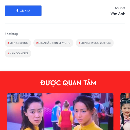
Bài viết
Chia sẻ
Vân Anh
#Hashtag
#
SHIN SE KYUNG
#
NHAN SẮC SHIN SE KYUNG
#
SHIN SE KYUNG YOUTUBE
#
NAMOO ACTOR
ĐƯỢC QUAN TÂM