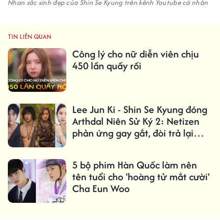
Nhan sắc xinh đẹp của Shin Se Kyung trên kênh Youtube cá nhân
TIN LIÊN QUAN
Công lý cho nữ diễn viên chịu
450 lần quấy rối
Lee Jun Ki - Shin Se Kyung đóng
Arthdal ​​Niên Sử Ký 2: Netizen
phản ứng gay gắt, đòi trả lại
Kim Ji Won
5 bộ phim Hàn Quốc làm nên
tên tuổi cho 'hoàng tử mắt cười'
Cha Eun Woo