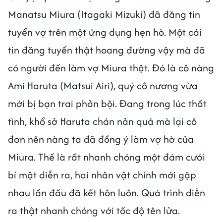
Manatsu Miura (Itagaki Mizuki) đã đăng tin
tuyển vợ trên một ứng dụng hẹn hò. Một cái
tin đăng tuyển thật hoang đường vậy mà đã
có người đến làm vợ Miura thật. Đó là cô nàng
Ami Haruta (Matsui Airi), quý cô nương vừa
mới bị bạn trai phản bội. Đang trong lúc thất
tình, khổ sở Haruta chán nản quá mà lại cô
đơn nên nàng ta đã đồng ý làm vợ hờ của
Miura. Thế là rất nhanh chóng một đám cưới
bí mật diễn ra, hai nhân vật chính mới gặp
nhau lần đầu đã kết hôn luôn. Quá trình diễn
ra thật nhanh chóng với tốc độ tên lửa.