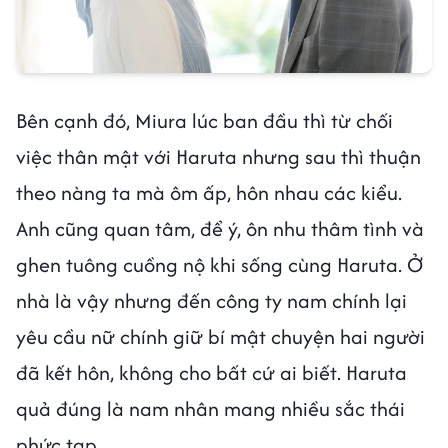
Bên cạnh đó, Miura lúc ban đầu thì từ chối
việc thân mật với Haruta nhưng sau thì thuận
theo nàng ta mà ôm ấp, hôn nhau các kiểu.
Anh cũng quan tâm, để ý, ôn nhu thâm tình và
ghen tuông cuồng nộ khi sống cùng Haruta. Ở
nhà là vậy nhưng đến công ty nam chính lại
yêu cầu nữ chính giữ bí mật chuyện hai người
đã kết hôn, không cho bất cứ ai biết. Haruta
quả đúng là nam nhân mang nhiều sắc thái
phức tạp.