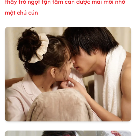
thầy trò ngọt tận tâm can được mai mối nhờ
một chú cún