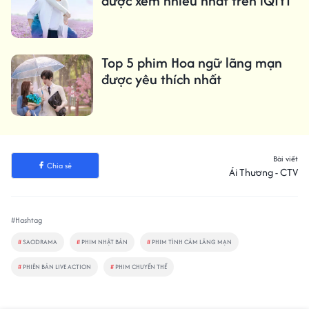
được xem nhiều nhất trên iQIYI
Top 5 phim Hoa ngữ lãng mạn
được yêu thích nhất
Bài viết
Chia sẻ
Ái Thương - CTV
#Hashtag
#
SAODRAMA
#
PHIM NHẬT BẢN
#
PHIM TÌNH CẢM LÃNG MẠN
#
PHIÊN BẢN LIVE ACTION
#
PHIM CHUYỂN THỂ