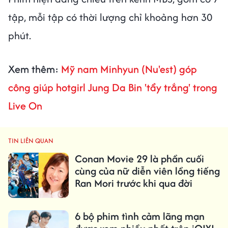
tập, mỗi tập có thời lượng chỉ khoảng hơn 30
phút.
Xem thêm:
Mỹ nam Minhyun (Nu'est) góp
công giúp hotgirl Jung Da Bin 'tẩy trắng' trong
Live On
TIN LIÊN QUAN
Conan Movie 29 là phần cuối
cùng của nữ diễn viên lồng tiếng
Ran Mori trước khi qua đời
6 bộ phim tình cảm lãng mạn