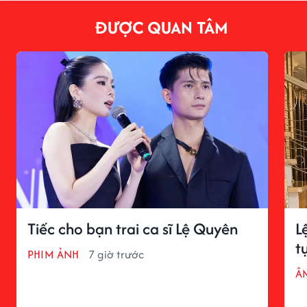
ĐƯỢC QUAN TÂM
Tiếc cho bạn trai ca sĩ Lệ Quyên
L
t
PHIM ẢNH
7 giờ trước
Â