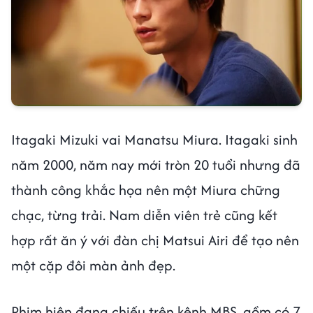
Itagaki Mizuki vai Manatsu Miura. Itagaki sinh
năm 2000, năm nay mới tròn 20 tuổi nhưng đã
thành công khắc họa nên một Miura chững
chạc, từng trải. Nam diễn viên trẻ cũng kết
hợp rất ăn ý với đàn chị Matsui Airi để tạo nên
một cặp đôi màn ảnh đẹp.
Phim hiện đang chiếu trên kênh MBS, gồm có 7