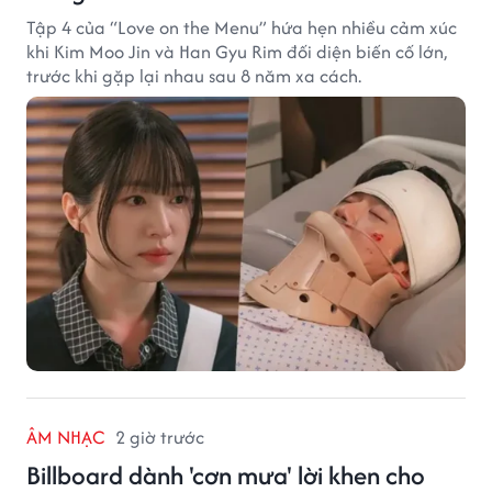
Tập 4 của “Love on the Menu” hứa hẹn nhiều cảm xúc
khi Kim Moo Jin và Han Gyu Rim đối diện biến cố lớn,
trước khi gặp lại nhau sau 8 năm xa cách.
ÂM NHẠC
2 giờ trước
Billboard dành 'cơn mưa' lời khen cho