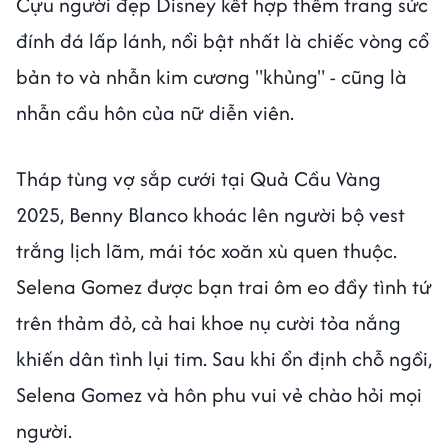
Cựu người đẹp Disney kết hợp thêm trang sức
đính đá lấp lánh, nổi bật nhất là chiếc vòng cổ
bản to và nhẫn kim cương "khủng" - cũng là
nhẫn cầu hôn của nữ diễn viên.
Tháp tùng vợ sắp cưới tại Quả Cầu Vàng
2025, Benny Blanco khoác lên người bộ vest
trắng lịch lãm, mái tóc xoăn xù quen thuộc.
Selena Gomez được bạn trai ôm eo đầy tình tứ
trên thảm đỏ, cả hai khoe nụ cười tỏa nắng
khiến dân tình lụi tim. Sau khi ổn định chỗ ngồi,
Selena Gomez và hôn phu vui vẻ chào hỏi mọi
người.