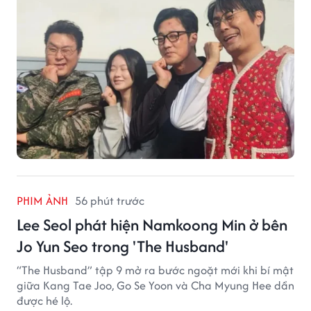
PHIM ẢNH
56 phút trước
Lee Seol phát hiện Namkoong Min ở bên
Jo Yun Seo trong 'The Husband'
“The Husband” tập 9 mở ra bước ngoặt mới khi bí mật
giữa Kang Tae Joo, Go Se Yoon và Cha Myung Hee dần
được hé lộ.