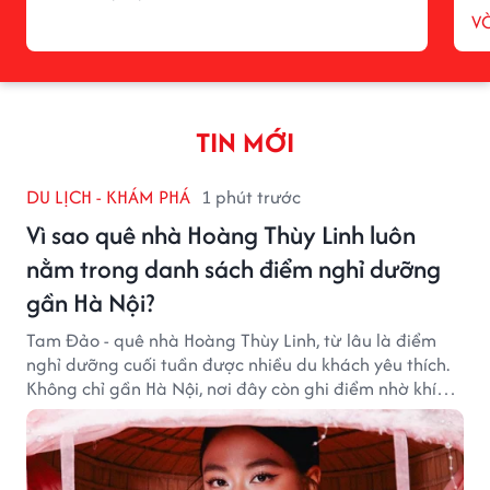
V
TIN MỚI
DU LỊCH - KHÁM PHÁ
1 phút trước
Vì sao quê nhà Hoàng Thùy Linh luôn
nằm trong danh sách điểm nghỉ dưỡng
gần Hà Nội?
Tam Đảo - quê nhà Hoàng Thùy Linh, từ lâu là điểm
nghỉ dưỡng cuối tuần được nhiều du khách yêu thích.
Không chỉ gần Hà Nội, nơi đây còn ghi điểm nhờ khí
hậu mát mẻ, cảnh sắc thơ mộng và không gian yên
bình giữa núi rừng.