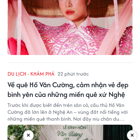
DU LỊCH - KHÁM PHÁ
22 phút trước
Về quê Hồ Văn Cường, cảm nhận vẻ đẹp
bình yên của những miền quê xứ Nghệ
Trước khi được biết đến trên sân cỏ, cầu thủ Hồ Văn
Cường đã lớn lên ở Nghệ An – vùng đất nổi tiếng với
những miền quê thanh bình. Nơi đây níu chân du
khách bằng cánh đồng xanh, làng quê yên ả và nhịp
sống chậm đầy bình yên.
×
×