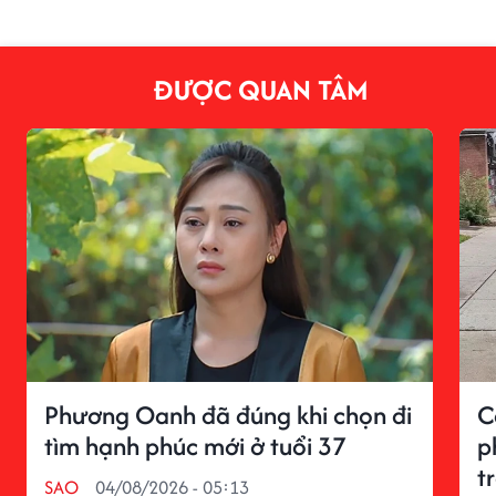
ĐƯỢC QUAN TÂM
Phương Oanh đã đúng khi chọn đi
C
tìm hạnh phúc mới ở tuổi 37
p
t
SAO
04/08/2026 - 05:13