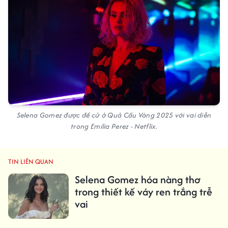
Selena Gomez được đề cử ở Quả Cầu Vàng 2025 với vai diễn
trong Emilia Perez - Netflix.
TIN LIÊN QUAN
Selena Gomez hóa nàng thơ
trong thiết kế váy ren trắng trễ
vai