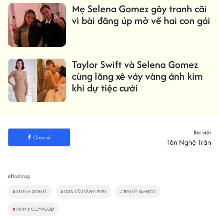
Mẹ Selena Gomez gây tranh cãi
vì bài đăng úp mở về hai con gái
Taylor Swift và Selena Gomez
cùng lăng xê váy vàng ánh kim
khi dự tiệc cưới
Bài viết
Chia sẻ
Tôn Nghệ Trân
#Hashtag
#
SELENA GOMEZ
#
QUẢ CẦU VÀNG 2025
#
BENNY BLANCO
#
PHIM HOLLYWOOD