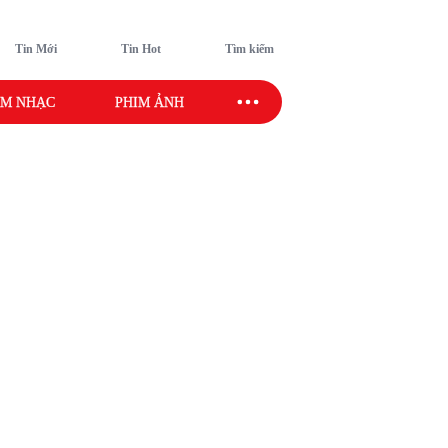
Tin Mới
Tin Hot
Tìm kiếm
M NHẠC
PHIM ẢNH
SAO SPORT