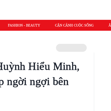
FASHION - BEAUTY
CẬN CẢNH CUỘC SỐNG
Â
 Huỳnh Hiểu Minh,
 ngời ngợi bên