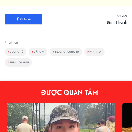
Bài viết
Chia sẻ
Bình Thanh
#Hashtag
#
DƯƠNG TỬ
#
ĐẶNG VI
#
TRƯỜNG TƯƠNG TƯ
#
PHIM MỚI
#
PHIM HOA NGỮ
ĐƯỢC QUAN TÂM