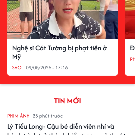
Nghệ sĩ Cát Tường bị phạt tiền ở
Đ
Mỹ
P
SAO
09/08/2026 - 17:16
TIN MỚI
PHIM ẢNH
25 phút trước
Lý Tiểu Long: Cậu bé diễn viên nhí và