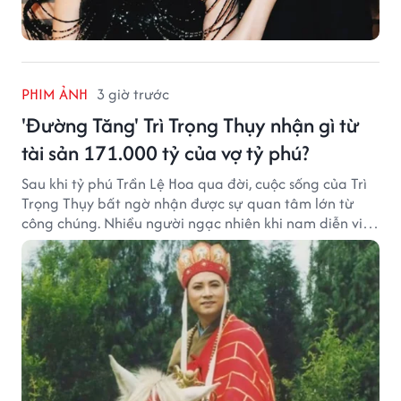
PHIM ẢNH
3 giờ trước
'Đường Tăng' Trì Trọng Thụy nhận gì từ
tài sản 171.000 tỷ của vợ tỷ phú?
Sau khi tỷ phú Trần Lệ Hoa qua đời, cuộc sống của Trì
Trọng Thụy bất ngờ nhận được sự quan tâm lớn từ
công chúng. Nhiều người ngạc nhiên khi nam diễn viên
nổi tiếng với vai Đường Tăng không xuất hiện trong
danh sách thừa kế khối tài sản hàng chục tỷ NDT.