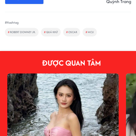
Quỳnh Trang
#Hashtag
#
ROBERT DOWNEY JR.
#
QUÁ KHỨ
#
OSCAR
#
MCU
ĐƯỢC QUAN TÂM