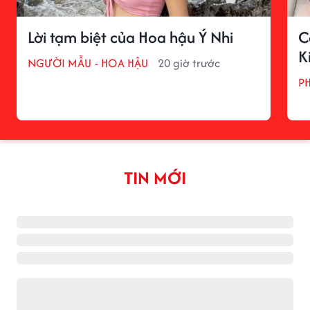
Lời tạm biệt của Hoa hậu Ý Nhi
C
K
NGƯỜI MẪU - HOA HẬU
20 giờ trước
P
TIN MỚI