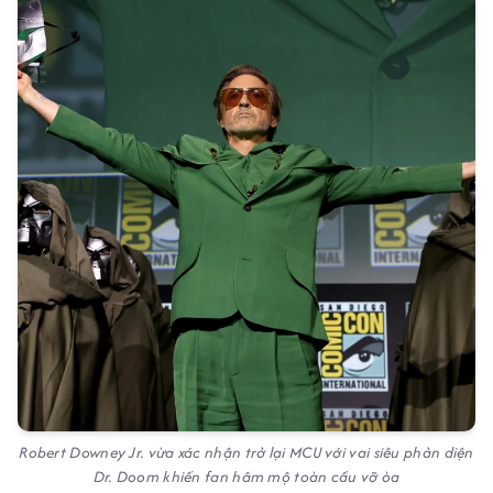
Robert Downey Jr. vừa xác nhận trở lại MCU với vai siêu phản diện
Dr. Doom khiến fan hâm mộ toàn cầu vỡ òa