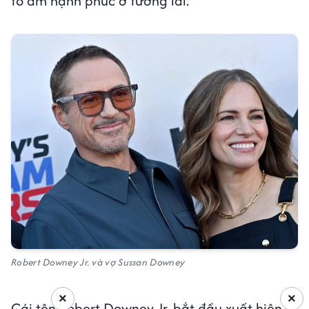
tổ ấm hạnh phúc ở tương lai.
Robert Downey Jr. và vợ Sussan Downey
×
×
Cái tên Robert Downey Jr. bắt đầu xuất hiện