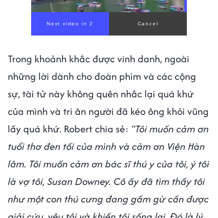
00:00
/
00:56
Trong khoảnh khắc được vinh danh, ngoài
những lời dành cho đoàn phim và các cộng
sự, tài tử này không quên nhắc lại quá khứ
của mình và tri ân người đã kéo ông khỏi vũng
lầy quá khứ. Robert chia sẻ:
"Tôi muốn cảm ơn
tuổi thơ đen tối của mình và cảm ơn Viện Hàn
lâm. Tôi muốn cảm ơn bác sĩ thú y của tôi, ý tôi
là vợ tôi, Susan Downey. Cô ấy đã tìm thấy tôi
như một con thú cưng đang gầm gừ cần được
giải cứu, yêu tôi và khiến tôi sống lại. Đó là lý