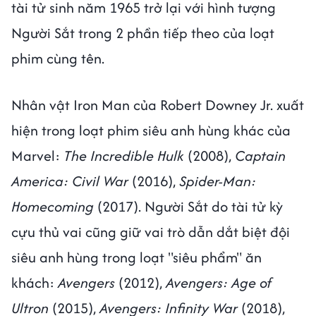
tài tử sinh năm 1965 trở lại với hình tượng
Người Sắt trong 2 phần tiếp theo của loạt
phim cùng tên.
Nhân vật Iron Man của Robert Downey Jr. xuất
hiện trong loạt phim siêu anh hùng khác của
Marvel:
The Incredible Hulk
(2008),
Captain
America: Civil War
(2016),
Spider-Man:
Homecoming
(2017). Người Sắt do tài tử kỳ
cựu thủ vai cũng giữ vai trò dẫn dắt biệt đội
siêu anh hùng trong loạt "siêu phẩm" ăn
khách:
Avengers
(2012),
Avengers: Age of
Ultron
(2015),
Avengers: Infinity War
(2018),