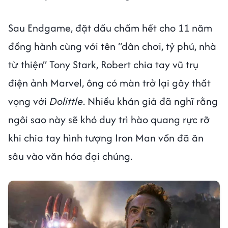
Sau Endgame, đặt dấu chấm hết cho 11 năm
đồng hành cùng với tên “dân chơi, tỷ phú, nhà
từ thiện” Tony Stark, Robert chia tay vũ trụ
điện ảnh Marvel, ông có màn trở lại gây thất
vọng với
Dolittle
. Nhiều khán giả đã nghĩ rằng
ngôi sao này sẽ khó duy trì hào quang rực rỡ
khi chia tay hình tượng Iron Man vốn đã ăn
sâu vào văn hóa đại chúng.