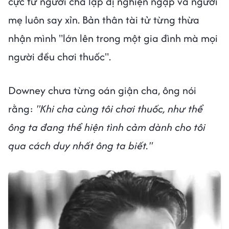
cực từ người cha lập dị nghiện ngập và người
mẹ luôn say xỉn. Bản thân tài tử từng thừa
nhận mình "lớn lên trong một gia đình mà mọi
người đều chơi thuốc".
Downey chưa từng oán giận cha, ông nói
rằng:
"Khi cha cùng tôi chơi thuốc, như thể
ông ta đang thể hiện tình cảm dành cho tôi
qua cách duy nhất ông ta biết."