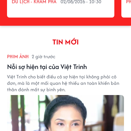
DU LỊCH - KHÁM PHÁ
02/08/2026 - 10:30
P
TIN MỚI
PHIM ẢNH
2 giờ trước
Nỗi sợ hiện tại của Việt Trinh
Việt Trinh cho biết điều cô sợ hiện tại không phải cô
đơn, mà là một mối quan hệ thiếu an toàn khiến bản
thân đánh mất sự bình yên.