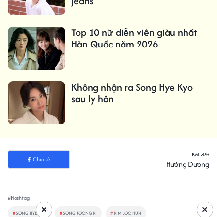
jeans
Top 10 nữ diễn viên giàu nhất
Hàn Quốc năm 2026
Không nhận ra Song Hye Kyo
sau ly hôn
Bài viết
Chia sẻ
Hướng Dương
#Hashtag
×
×
#
SONG HYE KYO
#
SONG JOONG KI
#
KIM JOO HUN