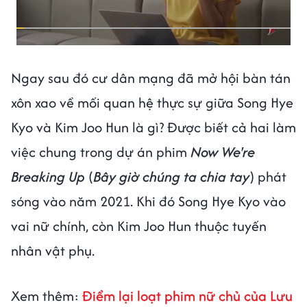
Ngay sau đó cư dân mạng đã mở hội bàn tán
xôn xao về mối quan hệ thực sự giữa Song Hye
Kyo và Kim Joo Hun là gì? Được biết cả hai làm
việc chung trong dự án phim
Now We're
Breaking Up
(
Bây giờ chúng ta chia tay
) phát
sóng vào năm 2021. Khi đó Song Hye Kyo vào
vai nữ chính, còn Kim Joo Hun thuộc tuyến
nhân vật phụ.
Xem thêm:
Điểm lại loạt phim nữ chủ của Lưu