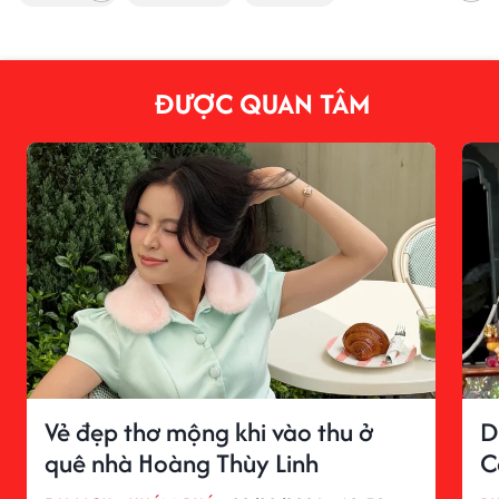
ĐƯỢC QUAN TÂM
Vẻ đẹp thơ mộng khi vào thu ở
D
quê nhà Hoàng Thùy Linh
C