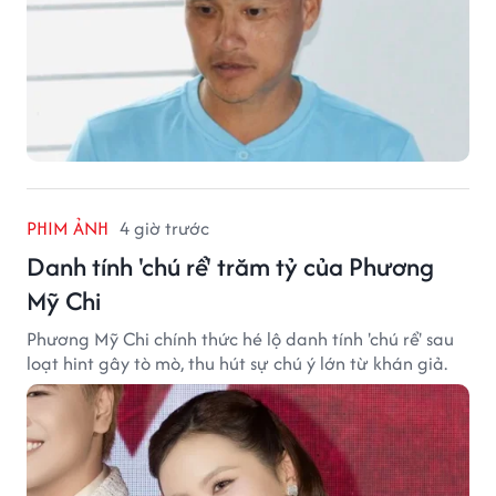
PHIM ẢNH
4 giờ trước
Danh tính 'chú rể' trăm tỷ của Phương
Mỹ Chi
Phương Mỹ Chi chính thức hé lộ danh tính 'chú rể' sau
loạt hint gây tò mò, thu hút sự chú ý lớn từ khán giả.