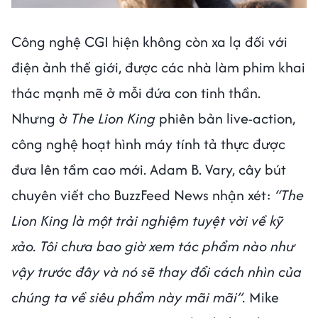
Công nghệ CGI hiện không còn xa lạ đối với
điện ảnh thế giới, được các nhà làm phim khai
thác mạnh mẽ ở mỗi đứa con tinh thần.
Nhưng ở
The Lion King
phiên bản live-action,
công nghệ hoạt hình máy tính tả thực được
đưa lên tầm cao mới. Adam B. Vary, cây bút
chuyên viết cho BuzzFeed News nhận xét:
“The
Lion King là một trải nghiệm tuyệt vời về kỹ
xảo. Tôi chưa bao giờ xem tác phẩm nào như
vậy trước đây và nó sẽ thay đổi cách nhìn của
chúng ta về siêu phẩm này mãi mãi”.
Mike