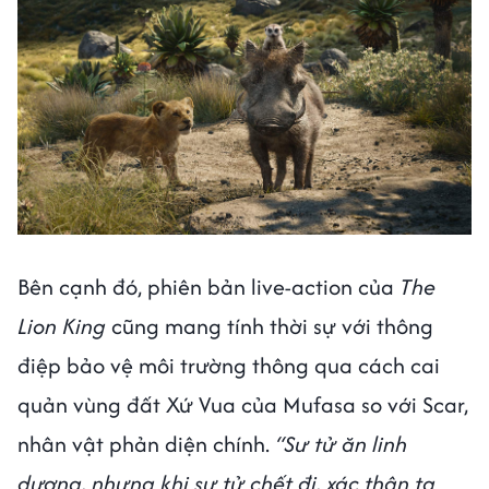
Bên cạnh đó, phiên bản live-action của
The
Lion King
cũng mang tính thời sự với thông
điệp bảo vệ môi trường thông qua cách cai
quản vùng đất Xứ Vua của Mufasa so với Scar,
nhân vật phản diện chính.
“Sư tử ăn linh
dương, nhưng khi sư tử chết đi, xác thân ta