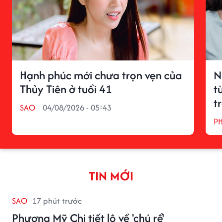
Hạnh phúc mới chưa trọn vẹn của
N
Thủy Tiên ở tuổi 41
t
t
SAO
04/08/2026 - 05:43
P
TIN MỚI
SAO
17 phút trước
Phương Mỹ Chi tiết lộ về 'chú rể'