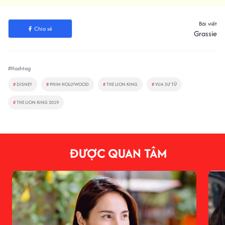
Bài viết
Chia sẻ
Grassie
#Hashtag
#
DISNEY
#
PHIM HOLLYWOOD
#
THE LION KING
#
VUA SƯ TỬ
#
THE LION KING 2019
ĐƯỢC QUAN TÂM