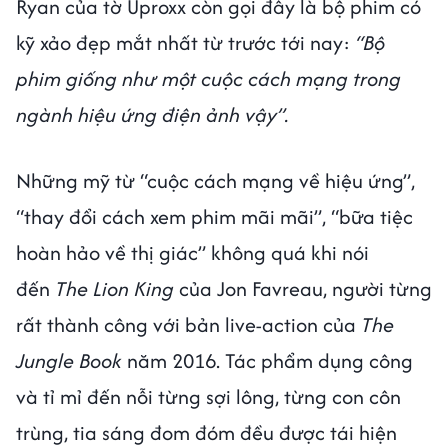
Ryan của tờ Uproxx còn gọi đây là bộ phim có
kỹ xảo đẹp mắt nhất từ trước tới nay:
“Bộ
phim giống như một cuộc cách mạng trong
ngành hiệu ứng điện ảnh vậy”.
Những mỹ từ “cuộc cách mạng về hiệu ứng”,
“thay đổi cách xem phim mãi mãi”, “bữa tiệc
hoàn hảo về thị giác” không quá khi nói
đến
The Lion King
của Jon Favreau, người từng
rất thành công với bản live-action của
The
Jungle Book
năm 2016. Tác phẩm dụng công
và tỉ mỉ đến nỗi từng sợi lông, từng con côn
trùng, tia sáng đom đóm đều được tái hiện