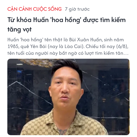
CẬN CẢNH CUỘC SỐNG
7 giờ trước
Từ khóa Huấn 'hoa hồng' được tìm kiếm
tăng vọt
Huấn 'hoa hồng' tên thật là Bùi Xuân Huấn, sinh năm
1985, quê Yên Bái (nay là Lào Cai). Chiều tối nay (6/8),
tên tuổi của người này bất ngờ có lượt tìm kiếm tăng
vọt.