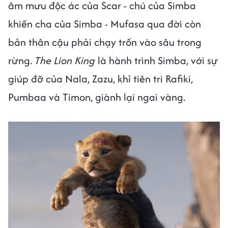
âm mưu độc ác của Scar - chú của Simba
khiến cha của Simba - Mufasa qua đời còn
bản thân cậu phải chạy trốn vào sâu trong
rừng.
The Lion King
là hành trình Simba, với sự
giúp đỡ của Nala, Zazu, khỉ tiên tri Rafiki,
Pumbaa và Timon, giành lại ngai vàng.