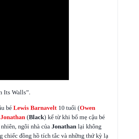
 Its Walls”.
ậu bé
Lewis Barnavelt
10 tuổi (
Owen
ú
Jonathan
(
Black
) kể từ khi bố mẹ cậu bé
y nhiên, ngôi nhà của
Jonathan
lại không
 chiếc đồng hồ tích tắc và những thứ kỳ lạ