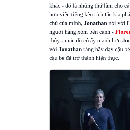
khác - đó là những thứ làm cho cậ
hơn việc tiếng kêu tích tắc kia ph
chú của mình,
Jonathan
nói với
L
người hàng xóm bên cạnh -
Flor
thủy - mặc dù cô ấy mạnh hơn
Jo
với
Jonathan
rằng hãy dạy cậu bé 
cậu bé đã trở thành hiện thực.