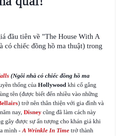
ma quái!
á đầu tiên về "The House With A
à có chiếc đồng hồ ma thuật) trong
alls
(Ngôi nhà có chiếc đồng hồ ma
ruyền thống của
Hollywood
khi cố gắng
 cùng tên (được biết đến nhiều vào những
ellairs
) trở nên thân thiện với gia đình và
u năm nay,
Disney
cũng đã làm cách này
g gây được sự ấn tượng cho khán giả khi
ủa mình -
A Wrinkle In Time
trở thành