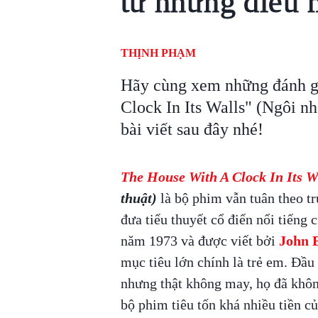
từ những điều 
THỊNH PHẠM
Hãy cùng xem những đánh gi
Clock In Its Walls" (Ngôi nh
bài viết sau đây nhé!
The House With A Clock In Its W
thuật)
là bộ phim vẫn tuân theo t
đưa tiểu thuyết cổ điển nổi tiếng
năm 1973 và được viết bởi
John B
mục tiêu lớn chính là trẻ em. Đầ
nhưng thật không may, họ đã khôn
bộ phim tiêu tốn khá nhiều tiền c