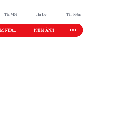
Tin Mới
Tin Hot
Tìm kiếm
M NHẠC
PHIM ẢNH
SAO SPORT