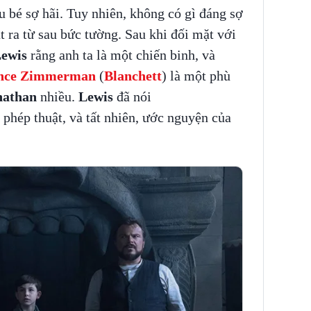
u bé sợ hãi. Tuy nhiên, không có gì đáng sợ
át ra từ sau bức tường. Sau khi đối mặt với
ewis
rằng anh ta là một chiến binh, và
ence Zimmerman
(
Blanchett
) là một phù
nathan
nhiều.
Lewis
đã nói
phép thuật, và tất nhiên, ước nguyện của