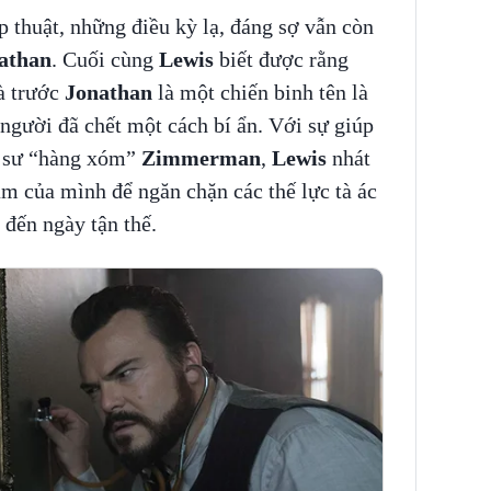
p thuật, những điều kỳ lạ, đáng sợ vẫn còn
athan
. Cuối cùng
Lewis
biết được rằng
à trước
Jonathan
là một chiến binh tên là
 người đã chết một cách bí ẩn. Với sự giúp
 sư “hàng xóm”
Zimmerman
,
Lewis
nhát
ảm của mình để ngăn chặn các thế lực tà ác
đến ngày tận thế.