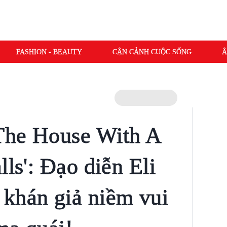
FASHION - BEAUTY
CẬN CẢNH CUỘC SỐNG
Â
The House With A
lls': Đạo diễn Eli
khán giả niềm vui