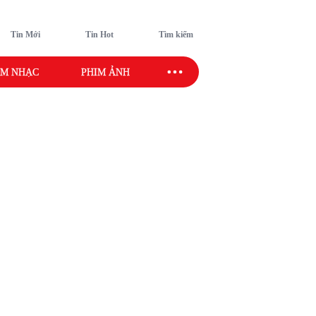
Tin Mới
Tin Hot
Tìm kiếm
M NHẠC
PHIM ẢNH
SAO SPORT