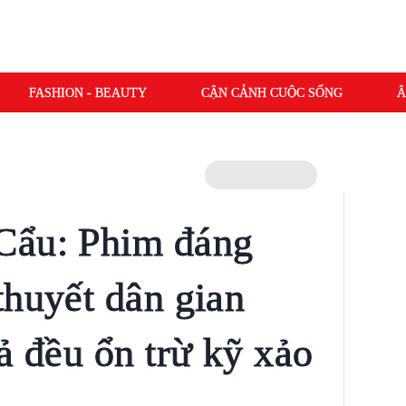
FASHION - BEAUTY
CẬN CẢNH CUỘC SỐNG
Â
Cẩu: Phim đáng
thuyết dân gian
ả đều ổn trừ kỹ xảo