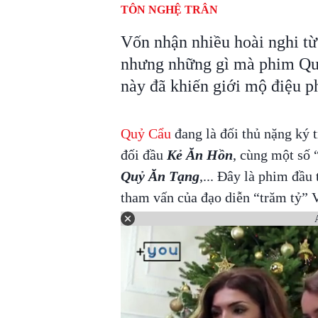
TÔN NGHỆ TRÂN
Vốn nhận nhiều hoài nghi từ
nhưng những gì mà phim Quỷ
này đã khiến giới mộ điệu ph
Quỷ Cẩu
đang là đối thủ nặng ký 
đối đầu
Kẻ Ăn Hồn
, cùng một số
Quỷ Ăn Tạng
,... Đây là phim đầu
tham vấn của đạo diễn “trăm tỷ”