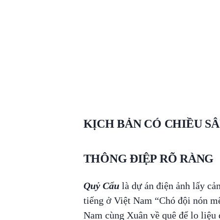
KỊCH BẢN CÓ CHIỀU SÂ
THÔNG ĐIỆP RÕ RÀNG
Quỷ Cẩu
là dự án điện ảnh lấy cả
tiếng ở Việt Nam “Chó đội nón m
Nam cùng Xuân về quê để lo liệu 