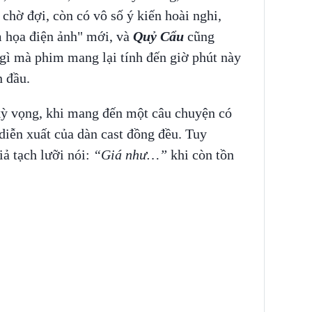
chờ đợi, còn có vô số ý kiến hoài nghi,
m họa điện ảnh" mới, và
Quỷ Cẩu
cũng
gì mà phim mang lại tính đến giờ phút này
n đầu.
kỳ vọng, khi mang đến một câu chuyện có
 diễn xuất của dàn cast đồng đều. Tuy
iả tạch lưỡi nói:
“Giá như…”
khi còn tồn