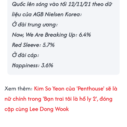
Quốc lên sóng vào tối 12/11/21 theo dữ
liệu của AGB Nielsen Korea:
Ở đài trung ương:
Now, We Are Breaking Up: 6.4%
Red Sleeve: 5.7%
Ở đài cáp:
Happiness: 3.6%
Xem thêm:
Kim So Yeon của 'Penthouse' sẽ là
nữ chính trong 'Bạn trai tôi là hồ ly 2', đóng
cặp cùng Lee Dong Wook