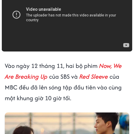
Vào ngày 12 tháng 11, hai bộ phim
Now, We
Are Breaking Up
của SBS và
Red Sleeve
của
MBC đều đã lên sóng tập đầu tiên vào cùng
một khung giờ 10 giờ tối.