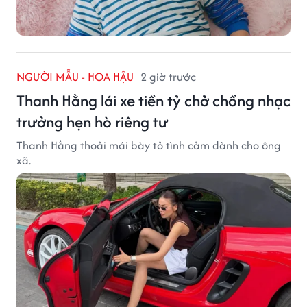
NGƯỜI MẪU - HOA HẬU
2 giờ trước
Thanh Hằng lái xe tiền tỷ chở chồng nhạc
trưởng hẹn hò riêng tư
Thanh Hằng thoải mái bày tỏ tình cảm dành cho ông
xã.