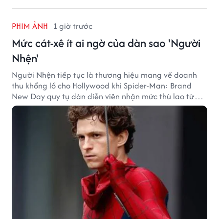
PHIM ẢNH
1 giờ trước
Mức cát-xê ít ai ngờ của dàn sao 'Người
Nhện'
Người Nhện tiếp tục là thương hiệu mang về doanh
thu khổng lồ cho Hollywood khi Spider-Man: Brand
New Day quy tụ dàn diễn viên nhận mức thù lao từ
hàng chục đến hàng trăm tỷ đồng. Thành công phòng
vé của bộ phim cũng giúp nhiều ngôi sao sở hữu khoản
thu nhập đáng mơ ước.