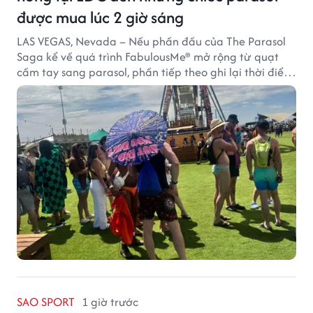
được mua lúc 2 giờ sáng
LAS VEGAS, Nevada – Nếu phần đầu của The Parasol
Saga kể về quá trình FabulousMe® mở rộng từ quạt
cầm tay sang parasol, phần tiếp theo ghi lại thời điểm
sản phẩm được thị trường đón nhận và dần vượt khỏi
công năng che nắng thông thường.
SAO SPORT
1 giờ trước