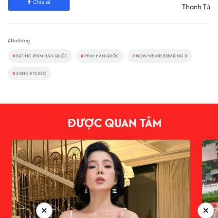
Chia sẻ
Thanh Tú
#Hashtag
#
RATING PHIM HÀN QUỐC
#
PHIM HÀN QUỐC
#
NOW, WE ARE BREAKING U
#
SONG HYE KYO
ĐƯỢC QUAN TÂM
×
×