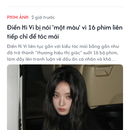
PHIM ẢNH
2 giờ trước
Điền Hi Vi bị nói 'một màu' vì 16 phim liên
tiếp chỉ để tóc mái
Điền Hi Vi liên tục gắn với kiểu tóc mái bằng gần như
đã trở thành "thương hiệu thị giác" suốt 16 bộ phim,
làm dấy lên tranh luận về dấu ấn cá nhân và khả
năng biến hóa trên màn ảnh.