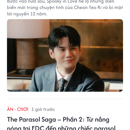
Bước vào nửa sau, Spooky in Love hé lộ những diễn
biến mới trong chuyện tình của Cheon Yeo Ri và bí mật
lời nguyền 12 năm.
ĂN - CHƠI
1 giờ trước
The Parasol Saga – Phần 2: Từ nắng
nóng tại EDC đến những chiếc parasol