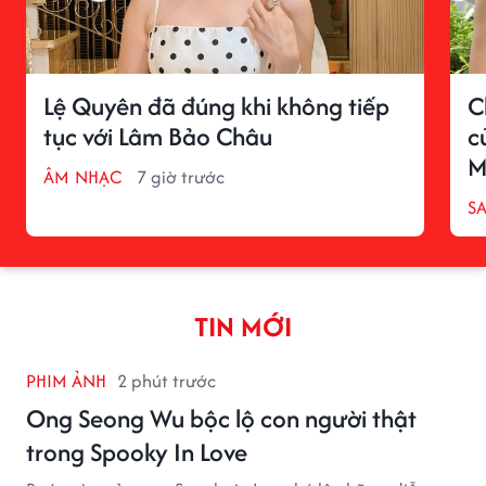
Lệ Quyên đã đúng khi không tiếp
C
tục với Lâm Bảo Châu
c
M
ÂM NHẠC
7 giờ trước
S
TIN MỚI
PHIM ẢNH
2 phút trước
Ong Seong Wu bộc lộ con người thật
trong Spooky In Love