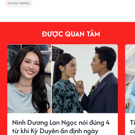
#
MẠNH TRƯỜNG
ĐƯỢC QUAN TÂM
Ninh Dương Lan Ngọc nói đúng 4
T
từ khi Kỳ Duyên ấn định ngày
c