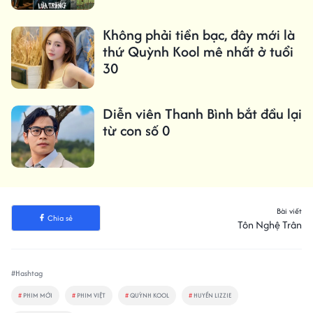
Không phải tiền bạc, đây mới là
thứ Quỳnh Kool mê nhất ở tuổi
30
Diễn viên Thanh Bình bắt đầu lại
từ con số 0
Bài viết
Chia sẻ
Tôn Nghệ Trân
#Hashtag
#
PHIM MỚI
#
PHIM VIỆT
#
QUỲNH KOOL
#
HUYỀN LIZZIE