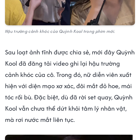
Hậu trường cảnh khóc của Quỳnh Kool trong phim mới.
Sau loạt ảnh tĩnh được chia sẻ, mới đây Quỳnh
Kool đã đăng tải video ghi lại hậu trường
cảnh khóc của cô. Trong đó, nữ diễn viên xuất
hiện với diện mạo xơ xác, đôi mắt đỏ hoe, mái
tóc rối bù. Đặc biệt, dù đã rời set quay, Quỳnh
Kool vẫn chưa thể dứt khỏi tâm lý nhân vật,
mà rơi nước mắt liên tục.