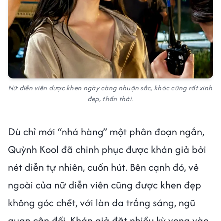
Nữ diễn viên được khen ngày càng nhuận sắc, khóc cũng rất xinh
đẹp, thần thái.
Dù chỉ mới “nhá hàng” một phân đoạn ngắn,
Quỳnh Kool đã chinh phục được khán giả bởi
nét diễn tự nhiên, cuốn hút. Bên cạnh đó, vẻ
ngoài của nữ diễn viên cũng được khen đẹp
không góc chết, với làn da trắng sáng, ngũ
quan cân đối. Khán giả đặt nhiều kỳ vọng vào