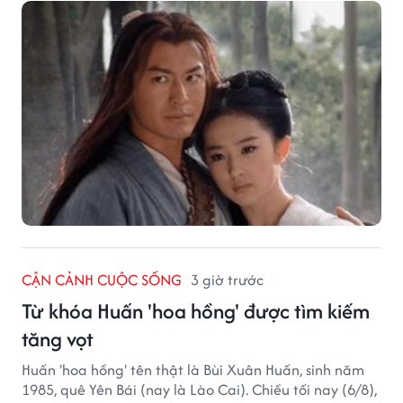
CẬN CẢNH CUỘC SỐNG
3 giờ trước
Từ khóa Huấn 'hoa hồng' được tìm kiếm
tăng vọt
Huấn 'hoa hồng' tên thật là Bùi Xuân Huấn, sinh năm
1985, quê Yên Bái (nay là Lào Cai). Chiều tối nay (6/8),