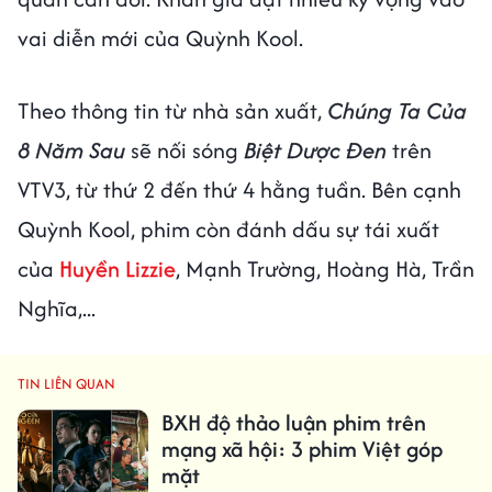
vai diễn mới của Quỳnh Kool.
Theo thông tin từ nhà sản xuất,
Chúng Ta Của
8 Năm Sau
sẽ nối sóng
Biệt Dược Đen
trên
VTV3, từ thứ 2 đến thứ 4 hằng tuần. Bên cạnh
Quỳnh Kool, phim còn đánh dấu sự tái xuất
của
Huyền Lizzie
, Mạnh Trường, Hoàng Hà, Trần
Nghĩa,...
TIN LIÊN QUAN
BXH độ thảo luận phim trên
mạng xã hội: 3 phim Việt góp
mặt