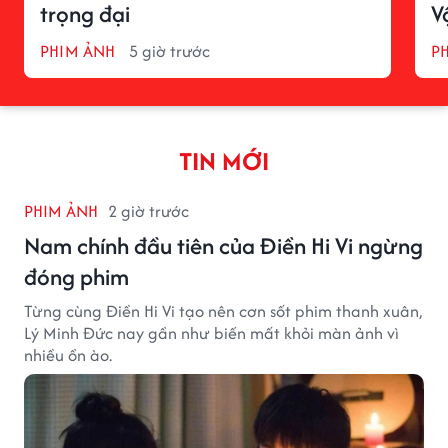
trọng đại
V
PHIM ẢNH
5 giờ trước
P
TIN MỚI
PHIM ẢNH
2 giờ trước
Nam chính đầu tiên của Điền Hi Vi ngừng
đóng phim
Từng cùng Điền Hi Vi tạo nên cơn sốt phim thanh xuân,
Lý Minh Đức nay gần như biến mất khỏi màn ảnh vì
nhiều ồn ào.