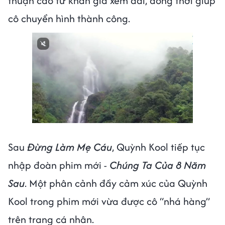
thuận cao từ khán giả xem đài, đồng thời giúp
cô chuyển hình thành công.
Sau
Đừng Làm Mẹ Cáu
, Quỳnh Kool tiếp tục
nhập đoàn phim mới -
Chúng Ta Của 8 Năm
Sau
. Một phân cảnh đầy cảm xúc của Quỳnh
Kool trong phim mới vừa được cô “nhá hàng”
trên trang cá nhân.