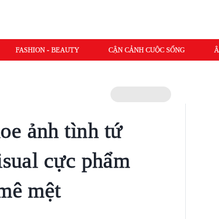
FASHION - BEAUTY
CẬN CẢNH CUỘC SỐNG
Â
e ảnh tình tứ
visual cực phẩm
 mê mệt