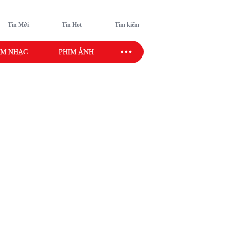
Tin Mới
Tin Hot
Tìm kiếm
M NHẠC
PHIM ẢNH
SAO SPORT