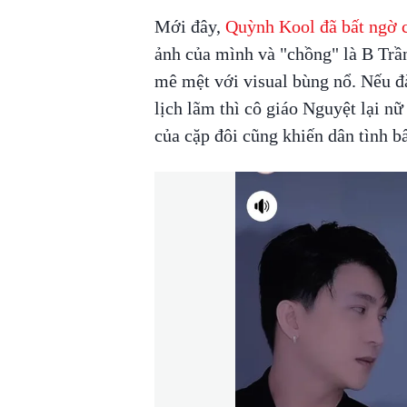
Mới đây,
Quỳnh Kool đã bất ngờ ch
ảnh của mình và "chồng" là B Trần
mê mệt với visual bùng nổ. Nếu đà
lịch lãm thì cô giáo Nguyệt lại nữ
của cặp đôi cũng khiến dân tình bấ