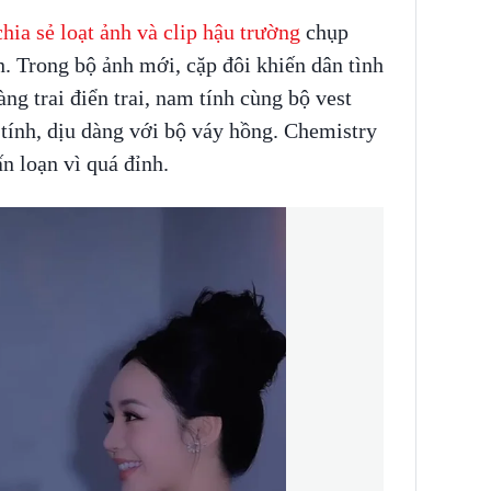
ia sẻ loạt ảnh và clip hậu trường
chụp
. Trong bộ ảnh mới, cặp đôi khiến dân tình
ng trai điển trai, nam tính cùng bộ vest
 tính, dịu dàng với bộ váy hồng. Chemistry
n loạn vì quá đỉnh.