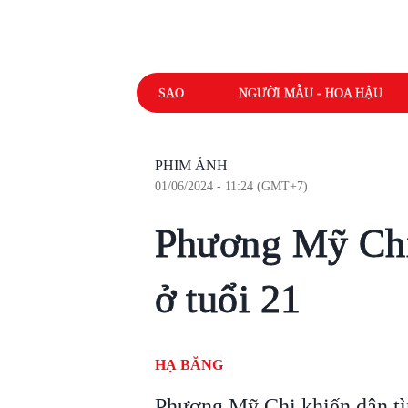
SAO
NGƯỜI MẪU - HOA HẬU
PHIM ẢNH
01/06/2024 - 11:24 (GMT+7)
Phương Mỹ Chi 
ở tuổi 21
HẠ BĂNG
Phương Mỹ Chi khiến dân tìn