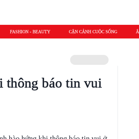
FASHION - BEAUTY
CẬN CẢNH CUỘC SỐNG
Â
thông báo tin vui
h hào hứng khi thông báo tin vui ở