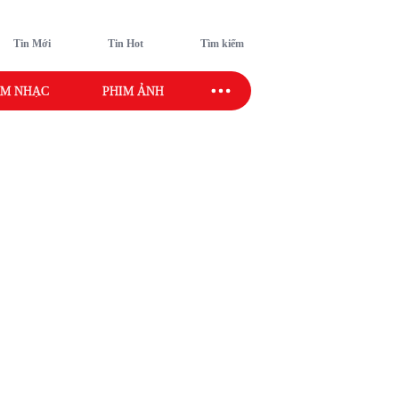
Tin Mới
Tin Hot
Tìm kiếm
M NHẠC
PHIM ẢNH
SAO SPORT