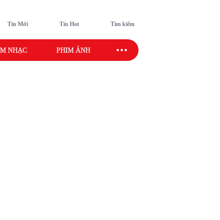
Tin Mới
Tin Hot
Tìm kiếm
M NHẠC
PHIM ẢNH
SAO SPORT