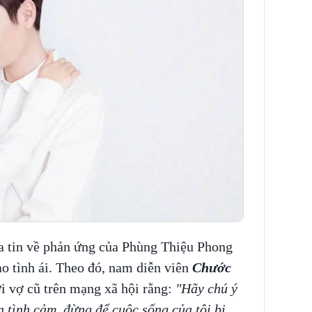
a tin về phản ứng của Phùng Thiệu Phong
o tình ái. Theo đó, nam diễn viên
Chước
i vợ cũ trên mạng xã hội rằng:
"Hãy chú ý
n tình cảm, đừng để cuộc sống của tôi bị