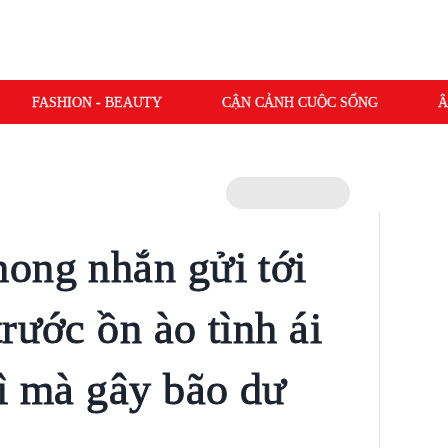
FASHION - BEAUTY
CẬN CẢNH CUỘC SỐNG
Â
ong nhắn gửi tới
rước ồn ào tình ái
gì mà gây bão dư