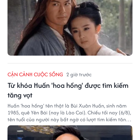
CẬN CẢNH CUỘC SỐNG
2 giờ trước
Từ khóa Huấn 'hoa hồng' được tìm kiếm
tăng vọt
Huấn 'hoa hồng' tên thật là Bùi Xuân Huấn, sinh năm
1985, quê Yên Bái (nay là Lào Cai). Chiều tối nay (6/8),
tên tuổi của người này bất ngờ có lượt tìm kiếm tăng
vọt.