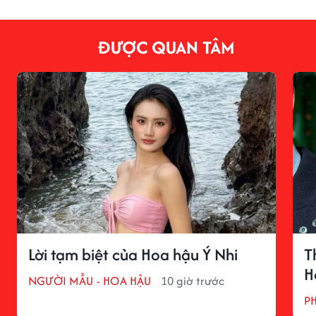
ĐƯỢC QUAN TÂM
Lời tạm biệt của Hoa hậu Ý Nhi
T
H
NGƯỜI MẪU - HOA HẬU
10 giờ trước
P