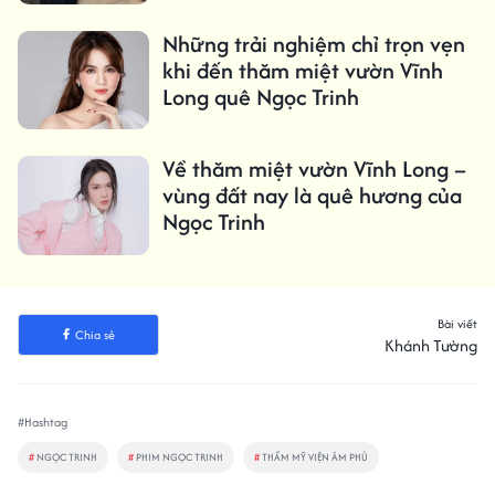
Những trải nghiệm chỉ trọn vẹn
khi đến thăm miệt vườn Vĩnh
Long quê Ngọc Trinh
Về thăm miệt vườn Vĩnh Long –
vùng đất nay là quê hương của
Ngọc Trinh
Bài viết
Chia sẻ
Khánh Tường
#Hashtag
#
NGỌC TRINH
#
PHIM NGỌC TRINH
#
THẨM MỸ VIỆN ÂM PHỦ