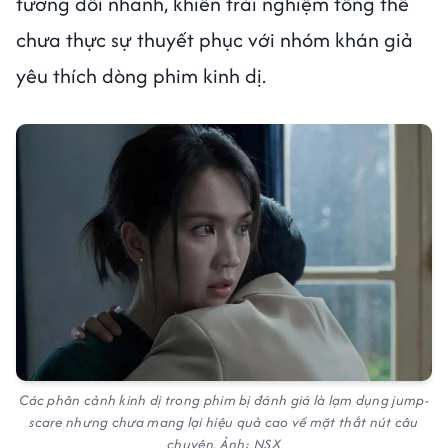
tương đối nhanh, khiến trải nghiệm tổng thể
chưa thực sự thuyết phục với nhóm khán giả
yêu thích dòng phim kinh dị.
Các phân cảnh kinh dị trong phim bị đánh giá là lạm dụng jump-
scare nhưng chưa mang lại hiệu quả cao về mặt thắt nút câu
chuyện. Ảnh: NSX