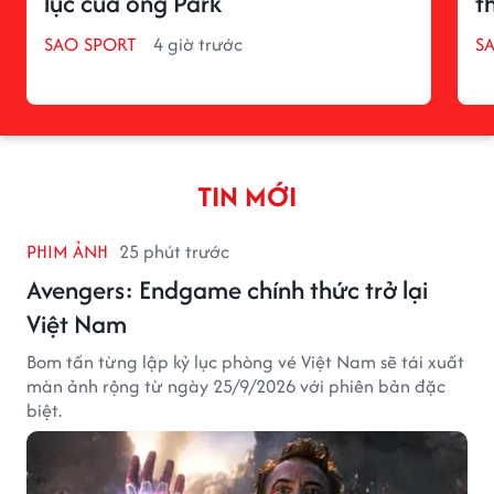
lục của ông Park
t
SAO SPORT
4 giờ trước
S
TIN MỚI
PHIM ẢNH
25 phút trước
Avengers: Endgame chính thức trở lại
Việt Nam
Bom tấn từng lập kỷ lục phòng vé Việt Nam sẽ tái xuất
màn ảnh rộng từ ngày 25/9/2026 với phiên bản đặc
biệt.