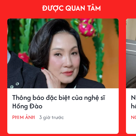
ĐƯỢC QUAN TÂM
Thông báo đặc biệt của nghệ sĩ
N
Hồng Đào
h
PHIM ẢNH
3 giờ trước
N