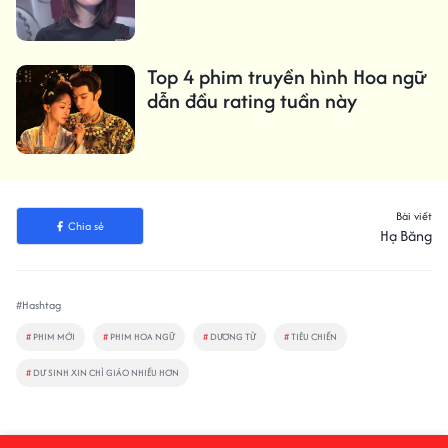
Top 4 phim truyền hình Hoa ngữ
dẫn đầu rating tuần này
Bài viết
Chia sẻ
Hạ Băng
#Hashtag
#
PHIM MỚI
#
PHIM HOA NGỮ
#
DƯƠNG TỬ
#
TIÊU CHIẾN
#
DƯ SINH XIN CHỈ GIÁO NHIỀU HƠN