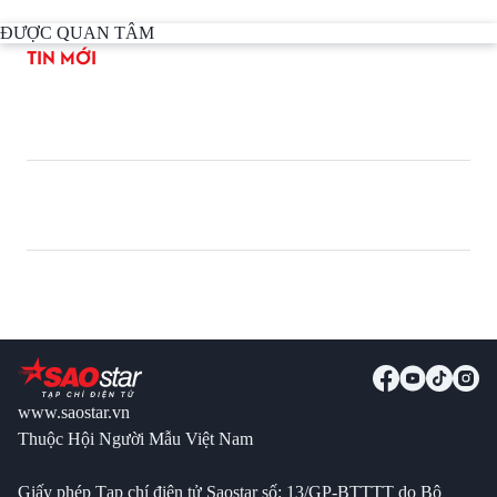
ĐƯỢC QUAN TÂM
TIN MỚI
www.saostar.vn
Thuộc Hội Người Mẫu Việt Nam
Giấy phép Tạp chí điện tử Saostar số: 13/GP-BTTTT do Bộ