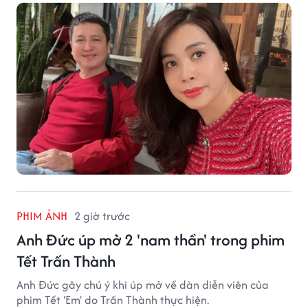
nhận được sự quan tâm từ công chúng.
PHIM ẢNH
2 giờ trước
Anh Đức úp mở 2 'nam thần' trong phim
Tết Trấn Thành
Anh Đức gây chú ý khi úp mở về dàn diễn viên của
phim Tết 'Em' do Trấn Thành thực hiện.