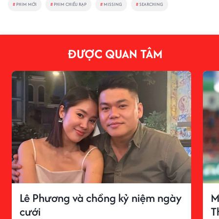
#
PHIM MỚI
#
PHIM CHIẾU RẠP
#
MISSING
#
SEARCHING
ĐƯỢC QUAN TÂM
Lê Phương và chồng kỷ niệm ngày
M
cưới
T