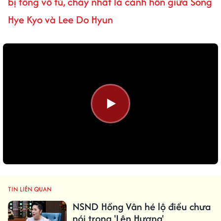
bị tống vô tù, cháy nhất là cảnh hôn giữa Song
Hye Kyo và Lee Do Hyun
TIN LIÊN QUAN
NSND Hồng Vân hé lộ điều chưa
nói trong 'Lên Hương'