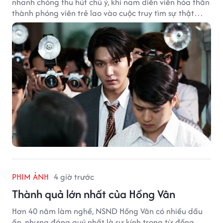
nhanh chóng thu hút chú ý, khi nam diễn viên hóa thân
thành phóng viên trẻ lao vào cuộc truy tìm sự thật
phía sau một vụ ám sát gây chấn động Hàn Quốc.
PHIM ẢNH
4 giờ trước
Thành quả lớn nhất của Hồng Vân
Hơn 40 năm làm nghề, NSND Hồng Vân có nhiều dấu
ấn, nhưng đáng quý nhất là sự kính trọng từ đồng