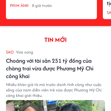
t
PHIM ẢNH
8 giờ trước
S
TIN MỚI
SAO
Vừa xong
Choáng với tài sản 251 tỷ đồng của
chàng trai vừa được Phương Mỹ Chi
công khai
Nhiều khán giả tò mò trước danh tính cũng như cuộc
sống của nam diễn viên trẻ vừa được Phương Mỹ Chi
công khai giới thiệu.