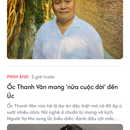
PHIM ẢNH
2 giờ trước
Ốc Thanh Vân mang 'nửa cuộc đời' đến
Úc
Ốc Thanh Vân vừa hé lộ dự án đặc biệt mà cô đã ấp ủ
suốt nhiều năm. Nữ nghệ sĩ chuẩn bị mang vở kịch
Người Vợ Ma sang Úc biểu diễn, đánh dấu cột mốc
đáng nhớ trong hành trình làm nghề.