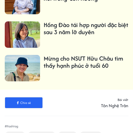
Hồng Đào tái hợp người đặc biệt
sau 3 năm lỡ duyên
Mừng cho NSƯT Hữu Châu tìm
thấy hạnh phúc ở tuổi 60
Bài viết
Chia sẻ
Tôn Nghệ Trân
#Hashtag