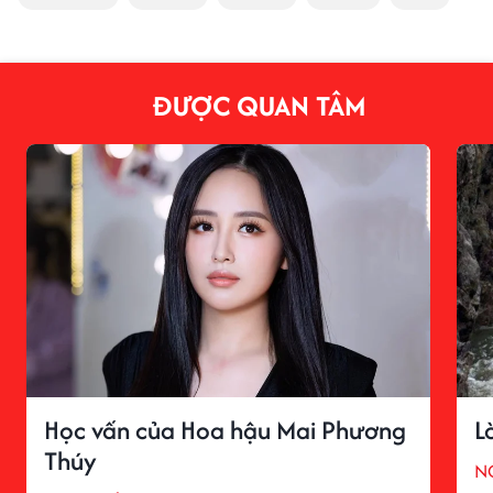
ĐƯỢC QUAN TÂM
Học vấn của Hoa hậu Mai Phương
L
Thúy
N