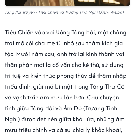
Tàng Hải Truyện - Tiêu Chiến và Trương Tịnh Nghi (Ảnh: Weibo).
Tiêu Chiến vào vai Uông Tàng Hải, một chàng
trai mồ côi cha mẹ từ nhỏ sau thảm kịch gia
tộc. Mười năm sau, anh trở lại kinh thành với
thân phận mới là cố vấn cho kẻ thù, sử dụng
trí tuệ và kiến thức phong thủy để thâm nhập
triều đình, giải mã bí mật trong Tàng Thư Cổ
và vạch trần âm mưu lớn hơn. Câu chuyện
tình giữa Tàng Hải và Ám Đồ (Trương Tịnh
Nghi) được dệt nên giữa khói lửa, những âm
mưu triều chính và cả sự chia ly khắc khoải,