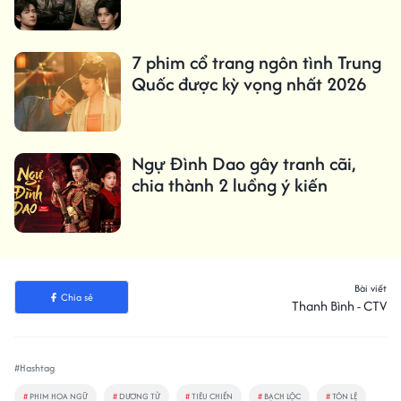
7 phim cổ trang ngôn tình Trung
Quốc được kỳ vọng nhất 2026
Ngự Đình Dao gây tranh cãi,
chia thành 2 luồng ý kiến
Bài viết
Chia sẻ
Thanh Bình - CTV
#Hashtag
#
PHIM HOA NGỮ
#
DƯƠNG TỬ
#
TIÊU CHIẾN
#
BẠCH LỘC
#
TÔN LỆ