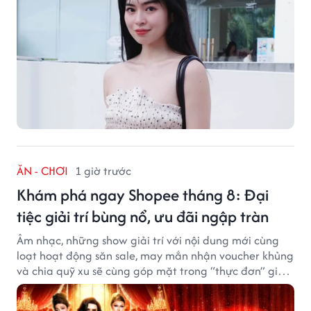
ĂN - CHƠI
1 giờ trước
Khám phá ngay Shopee tháng 8: Đại
tiệc giải trí bùng nổ, ưu đãi ngập tràn
Âm nhạc, những show giải trí với nội dung mới cùng
loạt hoạt động săn sale, may mắn nhận voucher khủng
và chia quỹ xu sẽ cùng góp mặt trong “thực đơn” giải
trí cuối tuần trên Shopee, diễn ra liên tiếp vào ngày
7/8 và 8/8.