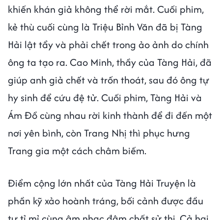
khiến khán giả không thể rời mắt. Cuối phim,
kẻ thù cuối cùng là Triệu Bỉnh Văn đã bị Tàng
Hải lật tẩy và phải chết trong ảo ảnh do chính
ông ta tạo ra. Cao Minh, thầy của Tàng Hải, đã
giúp anh giả chết và trốn thoát, sau đó ông tự
hy sinh để cứu đệ tử. Cuối phim, Tàng Hải và
Ám Đồ cùng nhau rời kinh thành để đi đến một
nơi yên bình, còn Trang Nhị thì phục hưng
Trang gia một cách châm biếm.
Điểm cộng lớn nhất của Tàng Hải Truyện là
phần kỹ xảo hoành tráng, bối cảnh được đầu
tư tỉ mỉ cùng âm nhạc đậm chất sử thi. Cả hai