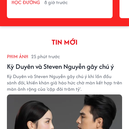
HỌC ĐƯỜNG
8 giờ trước
TIN MỚI
PHIM ẢNH
25 phút trước
Kỳ Duyên và Steven Nguyễn gây chú ý
Kỳ Duyên và Steven Nguyễn gây chú ý khi lần đầu
sánh đôi, khiến khán giả háo hức chờ màn kết hợp trên
màn ảnh rộng của 'cặp đôi trăm tỷ'.