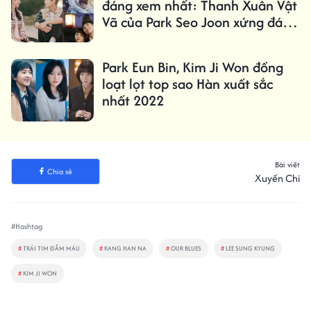
đáng xem nhất: Thanh Xuân Vật
Vã của Park Seo Joon xứng đáng
10 điểm
Park Eun Bin, Kim Ji Won đồng
loạt lọt top sao Hàn xuất sắc
nhất 2022
Bài viết
Chia sẻ
Xuyến Chi
#Hashtag
#
TRÁI TIM ĐẪM MÁU
#
KANG HAN NA
#
OUR BLUES
#
LEE SUNG KYUNG
#
KIM JI WON