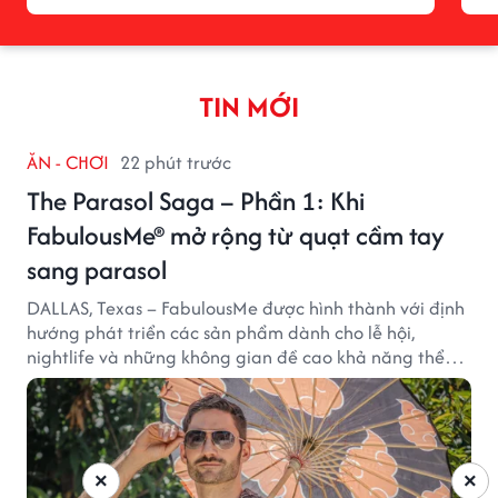
TIN MỚI
ĂN - CHƠI
22 phút trước
The Parasol Saga – Phần 1: Khi
FabulousMe® mở rộng từ quạt cầm tay
sang parasol
DALLAS, Texas – FabulousMe được hình thành với định
hướng phát triển các sản phẩm dành cho lễ hội,
nightlife và những không gian đề cao khả năng thể
hiện bản thân. Trong quá trình xây dựng thương hiệu,
quạt cầm tay trở thành dòng sản phẩm tạo được
thành công ban đầu, giúp FabulousMe từng bước mở
rộng mức độ hiện diện trên thị trường.
×
×