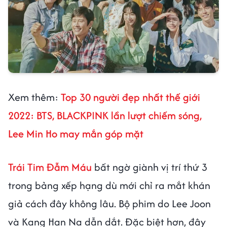
Xem thêm:
Top 30 người đẹp nhất thế giới
2022: BTS, BLACKPINK lần lượt chiếm sóng,
Lee Min Ho may mắn góp mặt
Trái Tim Đẫm Máu
bất ngờ giành vị trí thứ 3
trong bảng xếp hạng dù mới chỉ ra mắt khán
giả cách đây không lâu. Bộ phim do Lee Joon
và Kang Han Na dẫn dắt. Đặc biệt hơn, đây