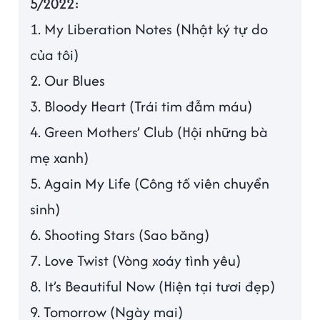
5/2022:
1. My Liberation Notes (Nhật ký tự do
của tôi)
2. Our Blues
3. Bloody Heart (Trái tim đẫm máu)
4. Green Mothers’ Club (Hội những bà
mẹ xanh)
5. Again My Life (Công tố viên chuyển
sinh)
6. Shooting Stars (Sao băng)
7. Love Twist (Vòng xoáy tình yêu)
8. It’s Beautiful Now (Hiện tại tươi đẹp)
9. Tomorrow (Ngày mai)