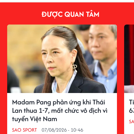
ĐƯỢC QUAN TÂM
Madam Pang phản ứng khi Thái
T
Lan thua 1-7, mất chức vô địch vì
6
tuyển Việt Nam
S
SAO SPORT
07/08/2026 - 10:46