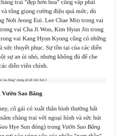
chàng trai "đẹp hơn hoa" cũng vấp phải
t và tông giọng cường điệu quá mức, dù
ng Noh Jeong Eui. Lee Chae Min trong vai
trong vai Cha Ji Won, Kim Hyun Jin trong
trong vai Kang Hyun Kyung cũng có những
 sức thuyết phục. Sự tồn tại của các diễn
một sự an ủi nhỏ, nhưng không đủ để che
các diễn viên chính.
ng Vườn Sao Băng
y, cô gái có xuất thân bình thường bất
năm chàng trai với ngoại hình và sức hút
(Goo Hye Sun đóng) trong
Vườn Sao Băng
g rơi vào vòng vây của nhiều "nam thần".