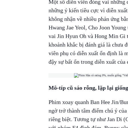
Một số diễn viên đóng vai những 
những ý kiến tiêu cực vì diễn xuấ
không nhận về nhiều phản ứng bằ
Hwang Jae Yeol, Cho Joon Young 
vai Jin Hyun Oh và Hong Min Gi 
khoảnh khắc bị đánh giá là chưa đủ
viên phụ có diễn xuất ổn định là 
đậy sự bất ổn trong diễn xuất của 
Mô-típ cũ sáo rỗng, lặp lại giố
Phim xoay quanh Ban Hee Jin/Bunn
ngờ trở thành tâm điểm chú ý của 
riêng biệt. Tương tự như Jan Di 
với nhóm F4 đình đám, Bunny cũn