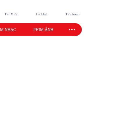
Tin Mới
Tin Hot
Tìm kiếm
M NHẠC
PHIM ẢNH
SAO SPORT