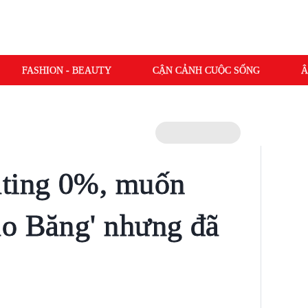
FASHION - BEAUTY
CẬN CẢNH CUỘC SỐNG
Â
ating 0%, muốn
ao Băng' nhưng đã