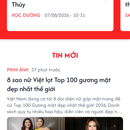
Thúy
t
HỌC ĐƯỜNG
07/08/2026 - 10:31
S
TIN MỚI
PHIM ẢNH
37 phút trước
8 sao nữ Việt lọt Top 100 gương mặt
đẹp nhất thế giới
Việt Nam đang có tới 8 đại diện nữ góp mặt trong đề
cử Top 100 Gương mặt đẹp nhất thế giới 2026. Danh
sách quy tụ nhiều hoa hậu, diễn viên và người đẹp nổi
tiếng của showbiz Việt.