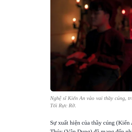
Nghệ sĩ Kiến An vào vai thầy cúng, t
Tối Rực Rỡ.
Sự xuất hiện của thầy cúng (Kiế
Thúy (Vân Dung) đã mang đến nhiề