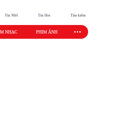
Tin Mới
Tin Hot
Tìm kiếm
M NHẠC
PHIM ẢNH
SAO SPORT