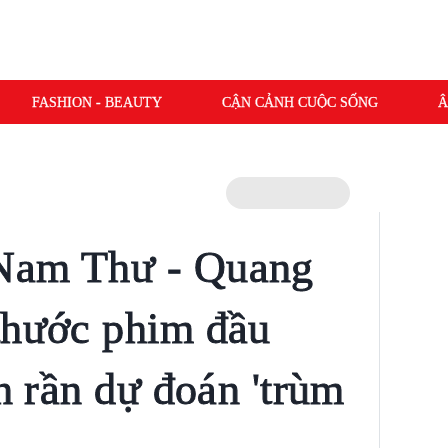
FASHION - BEAUTY
CẬN CẢNH CUỘC SỐNG
Â
Nam Thư - Quang
thước phim đầu
ần rần dự đoán 'trùm