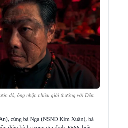
rước đó, ông nhận nhiều giải thưởng với Đêm
n An), cùng bà Nga (NSND Kim Xuân), bà
u điều kỳ lạ trong gia đình. Được biết,