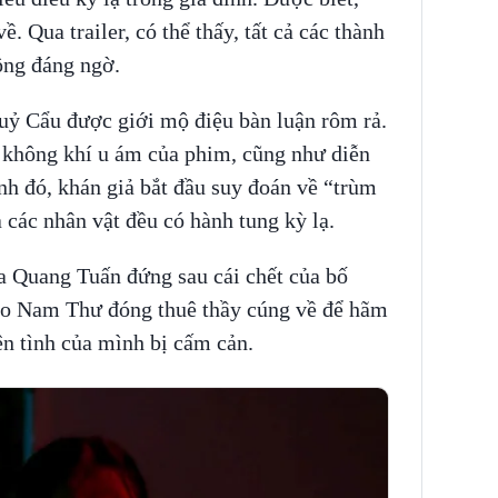
. Qua trailer, có thể thấy, tất cả các thành
ộng đáng ngờ.
ỷ Cẩu được giới mộ điệu bàn luận rôm rả.
o không khí u ám của phim, cũng như diễn
ạnh đó, khán giả bắt đầu suy đoán về “trùm
ả các nhân vật đều có hành tung kỳ lạ.
a Quang Tuấn đứng sau cái chết của bố
 do Nam Thư đóng thuê thầy cúng về để hãm
yện tình của mình bị cấm cản.