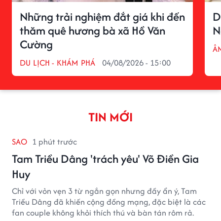
Những trải nghiệm đắt giá khi đến
D
thăm quê hương bà xã Hồ Văn
N
Cường
Â
DU LỊCH - KHÁM PHÁ
04/08/2026 - 15:00
TIN MỚI
SAO
1 phút trước
Tam Triều Dâng 'trách yêu' Võ Điền Gia
Huy
Chỉ với vỏn vẹn 3 từ ngắn gọn nhưng đầy ẩn ý, Tam
Triều Dâng đã khiến cộng đồng mạng, đặc biệt là các
fan couple không khỏi thích thú và bàn tán rôm rả.