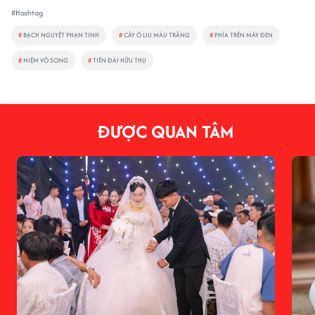
#Hashtag
#
BẠCH NGUYỆT PHẠN TINH
#
CÂY Ô LIU MÀU TRẮNG
#
PHÍA TRÊN MÂY ĐEN
#
NIỆM VÔ SONG
#
TIÊN ĐÀI HỮU THỤ
ĐƯỢC QUAN TÂM