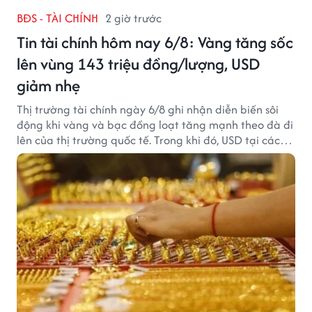
BĐS - TÀI CHÍNH
2 giờ trước
Tin tài chính hôm nay 6/8: Vàng tăng sốc
lên vùng 143 triệu đồng/lượng, USD
giảm nhẹ
Thị trường tài chính ngày 6/8 ghi nhận diễn biến sôi
động khi vàng và bạc đồng loạt tăng mạnh theo đà đi
lên của thị trường quốc tế. Trong khi đó, USD tại các
ngân hàng tiếp tục hạ nhiệt dù tỷ giá trung tâm lập
đỉnh mới.