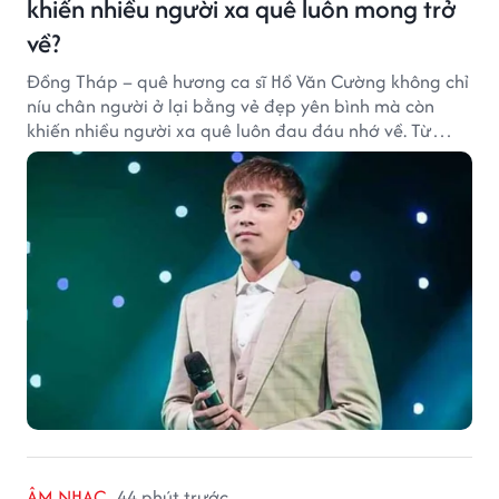
khiến nhiều người xa quê luôn mong trở
về?
Đồng Tháp – quê hương ca sĩ Hồ Văn Cường không chỉ
níu chân người ở lại bằng vẻ đẹp yên bình mà còn
khiến nhiều người xa quê luôn đau đáu nhớ về. Từ
cảnh sắc, ẩm thực đến tình người mộc mạc, tất cả tạo
nên sức hút rất riêng của vùng đất sen hồng.
ÂM NHẠC
44 phút trước