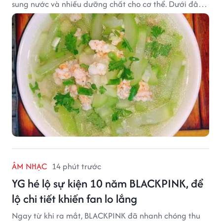
sung nước và nhiều dưỡng chất cho cơ thể. Dưới đây
là một số món canh đơn giản, dễ nấu, phù hợp cho cả
gia đình.
ÂM NHẠC
14 phút trước
YG hé lộ sự kiện 10 năm BLACKPINK, để
lộ chi tiết khiến fan lo lắng
Ngay từ khi ra mắt, BLACKPINK đã nhanh chóng thu