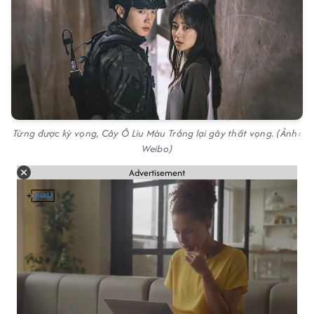
Từng được kỳ vọng, Cây Ô Liu Màu Trắng lại gây thất vọng. (Ảnh:
Weibo)
Advertisement