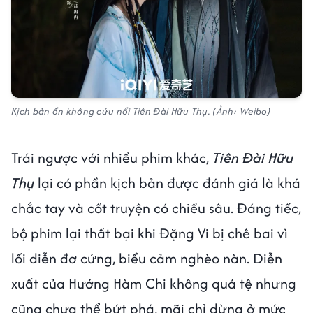
Kịch bản ổn không cứu nổi Tiên Đài Hữu Thụ. (Ảnh: Weibo)
Trái ngược với nhiều phim khác,
Tiên Đài Hữu
Thụ
lại có phần kịch bản được đánh giá là khá
chắc tay và cốt truyện có chiều sâu. Đáng tiếc,
bộ phim lại thất bại khi Đặng Vi bị chê bai vì
lối diễn đơ cứng, biểu cảm nghèo nàn. Diễn
xuất của Hướng Hàm Chi không quá tệ nhưng
cũng chưa thể bứt phá, mãi chỉ dừng ở mức