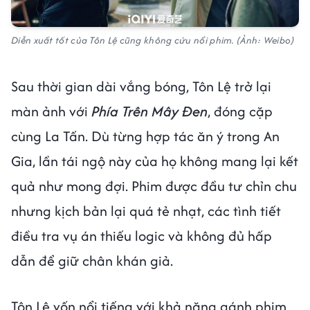
Diễn xuất tốt của Tôn Lệ cũng không cứu nổi phim. (Ảnh: Weibo)
Sau thời gian dài vắng bóng, Tôn Lệ trở lại
màn ảnh với
Phía Trên Mây Đen
, đóng cặp
cùng La Tấn. Dù từng hợp tác ăn ý trong An
Gia, lần tái ngộ này của họ không mang lại kết
quả như mong đợi. Phim được đầu tư chỉn chu
nhưng kịch bản lại quá tẻ nhạt, các tình tiết
điều tra vụ án thiếu logic và không đủ hấp
dẫn để giữ chân khán giả.
Tôn Lệ vốn nổi tiếng với khả năng gánh phim