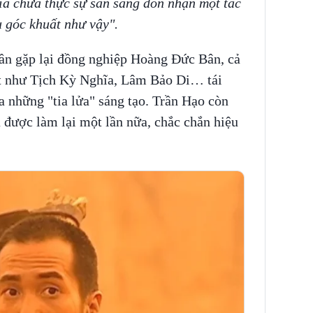
iả chưa thực sự sẵn sàng đón nhận một tác
 góc khuất như vậy".
lần gặp lại đồng nghiệp Hoàng Đức Bân, cả
uất như Tịch Kỳ Nghĩa, Lâm Bảo Di… tái
ra những "tia lửa" sáng tạo. Trần Hạo còn
được làm lại một lần nữa, chắc chắn hiệu