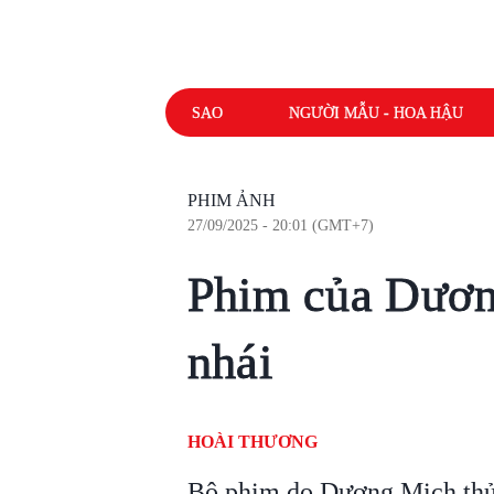
SAO
NGƯỜI MẪU - HOA HẬU
PHIM ẢNH
27/09/2025 - 20:01 (GMT+7)
Phim của Dươn
nhái
HOÀI THƯƠNG
Bộ phim do Dương Mịch thủ 