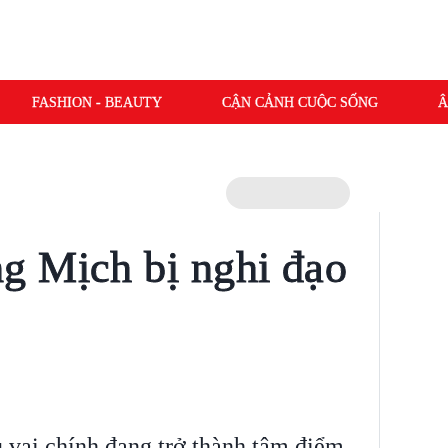
FASHION - BEAUTY
CẬN CẢNH CUỘC SỐNG
Â
g Mịch bị nghi đạo
vai chính đang trở thành tâm điểm