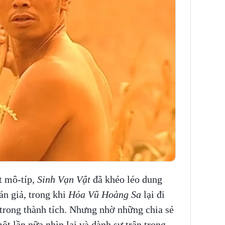
t mô-típ,
Sinh Vạn Vật
đã khéo léo dung
án giả, trong khi
Hỏa Vũ Hoàng Sa
lại đi
i trong thành tích. Nhưng nhờ những chia sẻ
t lần nữa nhìn lại và dành sự trân trọng