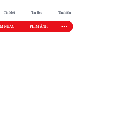
Tin Mới
Tin Hot
Tìm kiếm
M NHẠC
PHIM ẢNH
SAO SPORT