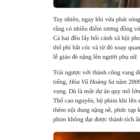
Tuy nhiên, ngay khi vừa phát són
rằng có nhiều điểm tương đồng v
Cả hai đều lấy bối cảnh xã hội pho
thổ phỉ bắt cóc và từ đó xoay quan
lễ giáo đè nặng lên người phụ nữ.
Trái ngược với thành công vang d
tiếng,
Hỏa Vũ Hoàng Sa
năm 2006 
vọng. Dù là một dự án quy mô lớn
Thổ cao nguyên, bộ phim khi lên s
thêm nội dung nặng nề, phức tạp k
phim không đạt được thành tích ấ