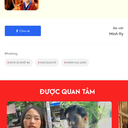
Bài viết
Chia sẻ
Minh Hy
#Hashtag
#
ĐỊCH LỆ NHIỆT BA
#
NGỰ GIAO KÝ
#
NHẬM GIA LUÂN
ĐƯỢC QUAN TÂM