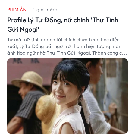
PHIM ẢNH
1 giờ trước
Profile Lý Tư Đồng, nữ chính 'Thư Tình
Gửi Ngoại'
Từ một nữ sinh ngành tài chính chưa từng học diễn
xuất, Lý Tư Đồng bất ngờ trở thành hiện tượng màn
ảnh Hoa ngữ nhờ Thư Tình Gửi Ngoại. Thành công của
bộ phim doanh thu hơn 8.100 tỷ đồng đã mở ra bước
ngoặt lớn trong cuộc đời cô gái sinh năm 2004.