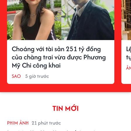
Choáng với tài sản 251 tỷ đồng
L
của chàng trai vừa được Phương
t
Mỹ Chi công khai
Â
SAO
5 giờ trước
TIN MỚI
PHIM ẢNH
21 phút trước