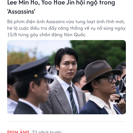
Lee Min Ho, Yoo Hae Jin hội ngộ trong
'Assassins'
Bộ phim điện ảnh Assassins vừa tung loạt ảnh tĩnh mới,
hé lộ cuộc điều tra đầy căng thẳng về vụ nổ súng ngày
15/8 từng gây chấn động Hàn Quốc.
PHIM ẢNH
21 phút trước