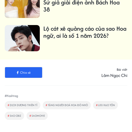
Sứ giả giải điện ảnh Bách Hoa
38
Lộ cát xê quảng cáo của sao Hoa
ngữ, ai là số 1 năm 2026?
Bài viết
Chia sẻ
Lâm Ngọc Chi
#Hashtag
#
DỊCH DƯƠNG THIÊN TỈ
#
TẶNG NGƯỜI ĐOÁ HOA ĐỎ NHỎ
#
LƯU HẠO TỒN
#
SAO CBIZ
#
SAOMOVIE