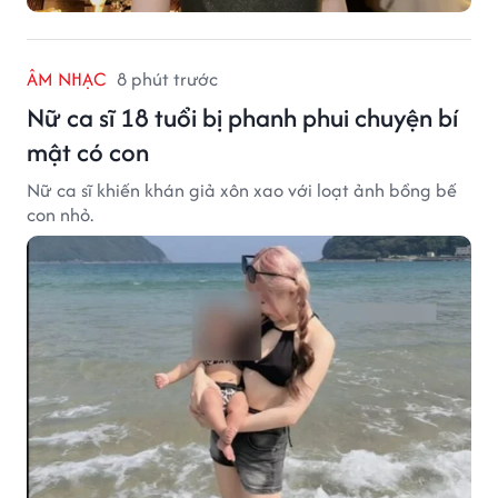
ÂM NHẠC
8 phút trước
Nữ ca sĩ 18 tuổi bị phanh phui chuyện bí
mật có con
Nữ ca sĩ khiến khán giả xôn xao với loạt ảnh bồng bế
con nhỏ.