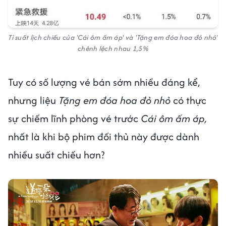
Tỉ suất lịch chiếu của 'Cái ôm ấm áp' và 'Tặng em đóa hoa đỏ nhỏ'
chênh lệch nhau 1,5%
Tuy có số lượng vé bán sớm nhiều đáng kể,
nhưng liệu
Tặng em đóa hoa đỏ nhỏ
có thực
sự chiếm lĩnh phòng vé trước
Cái ôm ấm áp,
nhất là khi bộ phim đối thủ này được dành
nhiều suất chiếu hơn?