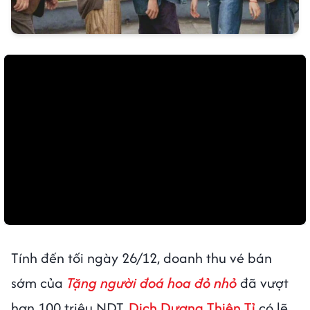
Tính đến tối ngày 26/12, doanh thu vé bán
sớm của
Tặng người đoá hoa đỏ nhỏ
đã vượt
hơn 100 triệu NDT.
Dịch Dương Thiên Tỉ
có lẽ