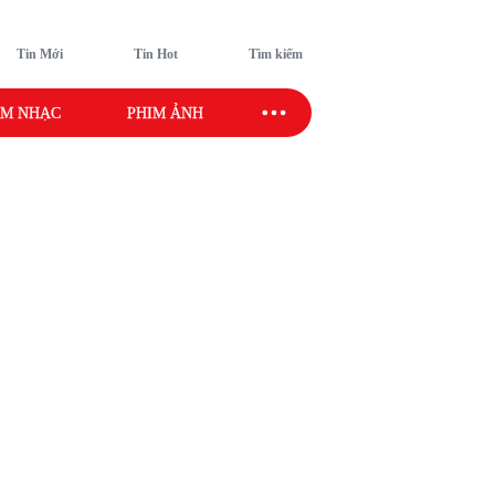
Tin Mới
Tin Hot
Tìm kiếm
M NHẠC
PHIM ẢNH
SAO SPORT