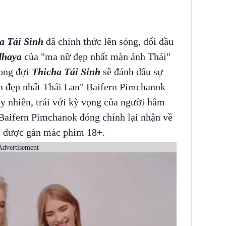
a Tái Sinh
đã chính thức lên sóng, đối đầu
dhaya
của "ma nữ đẹp nhất màn ảnh Thái"
ong đợi
Thicha Tái Sinh
sẽ đánh dấu sự
n đẹp nhất Thái Lan" Baifern Pimchanok
uy nhiên, trái với kỳ vọng của người hâm
Baifern Pimchanok đóng chính lại nhận về
tục được gán mác phim 18+.
Advertisement