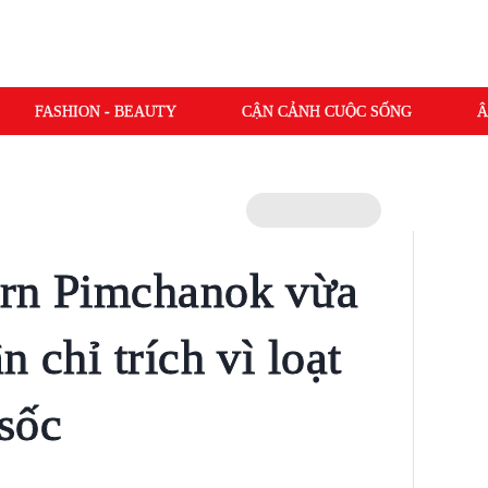
FASHION - BEAUTY
CẬN CẢNH CUỘC SỐNG
Â
ern Pimchanok vừa
n chỉ trích vì loạt
sốc