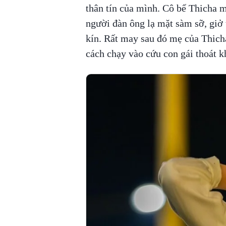
thân tín của mình. Cô bế Thicha mớ
người đàn ông lạ mặt sàm sỡ, giở 
kín. Rất may sau đó mẹ của Thicha
cách chạy vào cứu con gái thoát kh