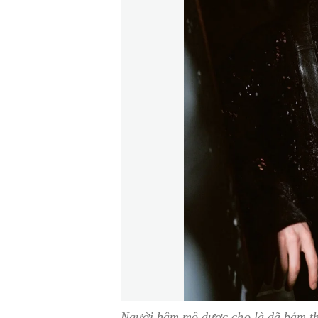
Người hâm mộ được cho là đã bám th