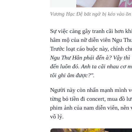
Vương Hạc Đệ bất ngờ bị kéo vào ồn 
Sự việc càng gây tranh cãi hơn khi
hâm mộ của nữ diễn viên Ngu Thư
Trước loạt cáo buộc này, chính ch
Ngu Thư Hân phái đến à? Vậy thì
đến luôn đó. Anh ta cãi nhau cơ mà
tôi ghi âm được?".
Người này còn nhấn mạnh mình vố
từng bỏ tiền đi concert, mua đồ 
phim ảnh của nam diễn viên, nên 
vô lý.