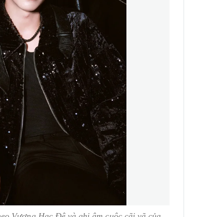
eo Vương Hạc Đệ và ghi âm cuộc cãi vã của