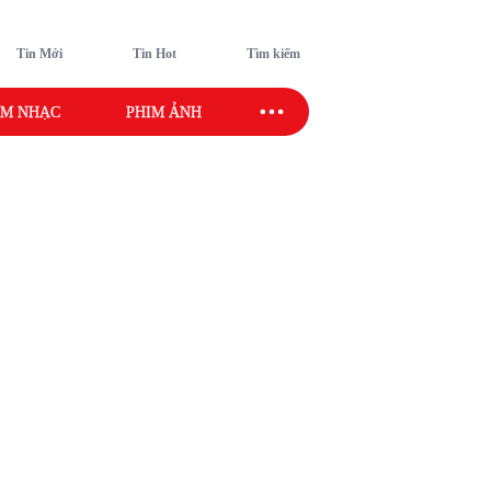
Tin Mới
Tin Hot
Tìm kiếm
M NHẠC
PHIM ẢNH
SAO SPORT