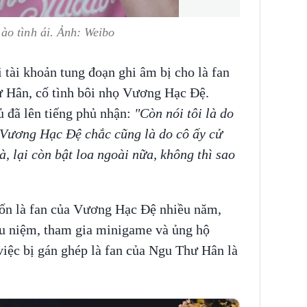
ào tình ái. Ảnh: Weibo
 tài khoản tung đoạn ghi âm bị cho là fan
 Hân, cố tình bôi nhọ Vương Hạc Đệ.
ủ đã lên tiếng phủ nhận:
"Còn nói tôi là do
 Vương Hạc Đệ chắc cũng là do cô ấy cử
, lại còn bật loa ngoài nữa, không thì sao
n là fan của Vương Hạc Đệ nhiều năm,
lưu niệm, tham gia minigame và ủng hộ
việc bị gán ghép là fan của Ngu Thư Hân là