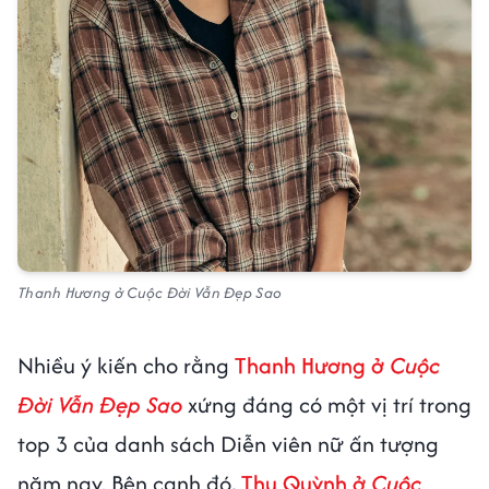
Thanh Hương ở Cuộc Đời Vẫn Đẹp Sao
Nhiều ý kiến cho rằng
Thanh Hương ở
Cuộc
Đời Vẫn Đẹp Sao
xứng đáng có một vị trí trong
top 3 của danh sách Diễn viên nữ ấn tượng
năm nay. Bên cạnh đó,
Thu Quỳnh ở
Cuộc