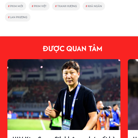
#
PHIM MỚI
#
PHIM VIỆT
#
THANH HƯƠNG
#
KHẢ NGÂN
#
LAN PHƯƠNG
ĐƯỢC QUAN TÂM