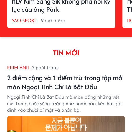
HLV Kim Sang Sik không phá nổi kỷ
H
lục của ông Park
T
SAO SPORT
9 giờ trước
H
TIN MỚI
PHIM ẢNH
2 phút trước
2 điểm cộng và 1 điểm trừ trong tập mở
màn Ngoại Tình Chỉ Là Bắt Đầu
Ngoại Tình Chỉ Là Bắt Đầu mở màn bằng những vết
nứt trong cuộc sống tưởng như hoàn hảo, kéo hai gia
đình vào chuỗi bí mật và phản bội.