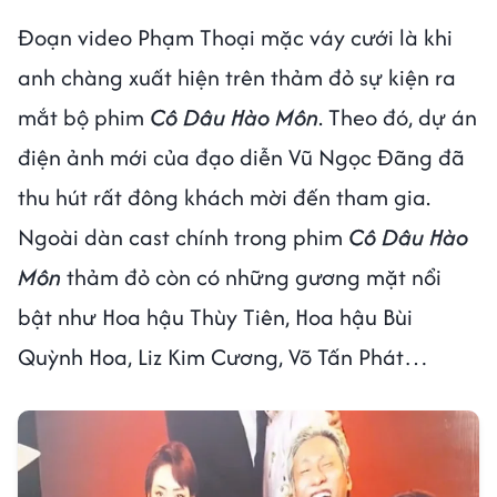
Đoạn video Phạm Thoại mặc váy cưới là khi
anh chàng xuất hiện trên thảm đỏ sự kiện ra
mắt bộ phim
Cô Dâu Hào Môn
. Theo đó, dự án
điện ảnh mới của đạo diễn Vũ Ngọc Đãng đã
thu hút rất đông khách mời đến tham gia.
Ngoài dàn cast chính trong phim
Cô Dâu Hào
Môn
thảm đỏ còn có những gương mặt nổi
bật như Hoa hậu Thùy Tiên, Hoa hậu Bùi
Quỳnh Hoa, Liz Kim Cương, Võ Tấn Phát…