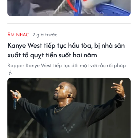
ÂM NHẠC
2 giờ trước
Kanye West tiếp tục hầu tòa, bị nhà sản
xuất tố quỵt tiền suốt hai năm
Rapper Kanye West tiếp tục đối mặt với rắc rối pháp
lý.