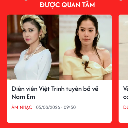
ĐƯỢC QUAN TÂM
Diễn viên Việt Trinh tuyên bố về
V
Nam Em
c
ÂM NHẠC
05/08/2026 - 09:50
D