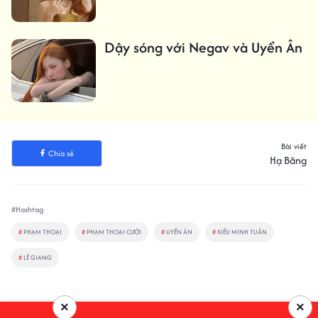
Dậy sóng với Negav và Uyển Ân
Bài viết
Chia sẻ
Hạ Băng
#Hashtag
#
PHẠM THOẠI
#
PHẠM THOẠI CƯỚI
#
UYỂN ÂN
#
KIỀU MINH TUẤN
#
LÊ GIANG
×
×