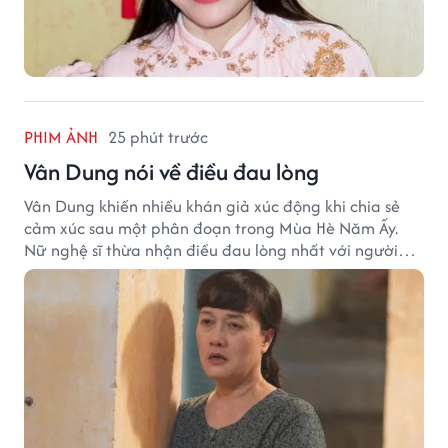
PHIM ẢNH
25 phút trước
Vân Dung nói về điều đau lòng
Vân Dung khiến nhiều khán giả xúc động khi chia sẻ
cảm xúc sau một phân đoạn trong Mùa Hè Năm Ấy.
Nữ nghệ sĩ thừa nhận điều đau lòng nhất với người
mẹ không phải sự nghèo khó, mà là khi các con phải
chứng kiến những tổn thương trong chính ngôi nhà
của mình.