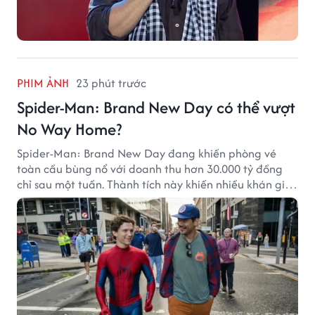
PHIM ẢNH
23 phút trước
Spider-Man: Brand New Day có thể vượt
No Way Home?
Spider-Man: Brand New Day đang khiến phòng vé
toàn cầu bùng nổ với doanh thu hơn 30.000 tỷ đồng
chỉ sau một tuần. Thành tích này khiến nhiều khán giả
đặt câu hỏi liệu bộ phim mới của Tom Holland có thể
phá kỷ lục mà No Way Home từng thiết lập hay không.