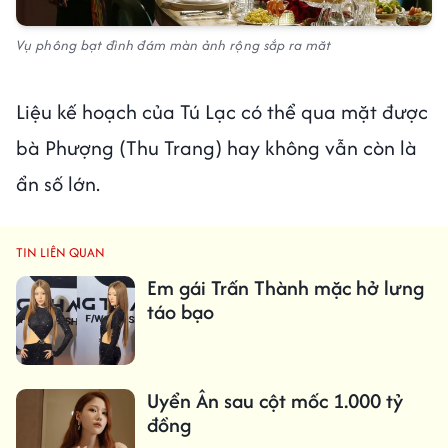
Vụ phông bạt đình đám màn ảnh rộng sắp ra măt
Liệu kế hoạch của Tú Lạc có thể qua mặt được
bà Phượng (Thu Trang) hay không vẫn còn là
ẩn số lớn.
TIN LIÊN QUAN
Em gái Trấn Thành mặc hở lưng
táo bạo
Uyển Ân sau cột mốc 1.000 tỷ
đồng