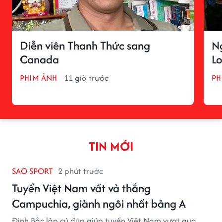
Diễn viên Thanh Thức sang
N
Canada
L
PHIM ẢNH
11 giờ trước
P
TIN MỚI
SAO SPORT
2 phút trước
Tuyển Việt Nam vất vả thắng
Campuchia, giành ngôi nhất bảng A
Đình Bắc lập cú đúp giúp tuyển Việt Nam vượt qua