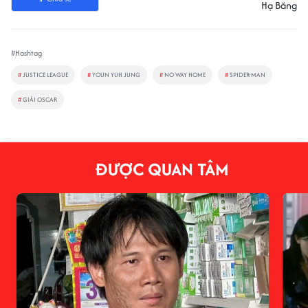
Hạ Băng
#Hashtag
#
JUSTICE LEAGUE
#
YOUN YUH JUNG
#
NO WAY HOME
#
SPIDER-MAN
#
GIẢI OSCAR
ĐƯỢC QUAN TÂM