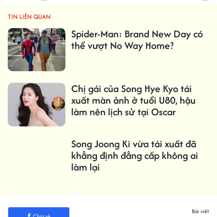
TIN LIÊN QUAN
Spider-Man: Brand New Day có
thể vượt No Way Home?
Chị gái của Song Hye Kyo tái
xuất màn ảnh ở tuổi U80, hậu
làm nên lịch sử tại Oscar
Song Joong Ki vừa tái xuất đã
khẳng định đẳng cấp không ai
làm lại
Bài viết
Chia sẻ