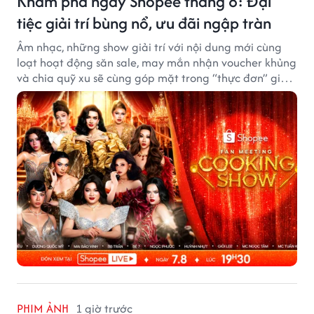
Khám phá ngay Shopee tháng 8: Đại
tiệc giải trí bùng nổ, ưu đãi ngập tràn
Âm nhạc, những show giải trí với nội dung mới cùng
loạt hoạt động săn sale, may mắn nhận voucher khủng
và chia quỹ xu sẽ cùng góp mặt trong “thực đơn” giải
trí cuối tuần trên Shopee, diễn ra liên tiếp vào ngày
7/8 và 8/8.
PHIM ẢNH
1 giờ trước