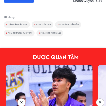
Khánh Quỳnh - CTV
#Hashtag
#
DIỄN VIÊN KIỀU ANH
#
NSƯT KIỀU ANH
#
GIA ĐÌNH TRÁI DẤU
#
PHÍA TRƯỚC LÀ BẦU TRỜI
#
PHIM VIỆT GIỜ VÀNG
ĐƯỢC QUAN TÂM
×
×