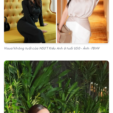
Visual không tuổi của NSƯT Kiều Anh ở tuổi U50 - Ảnh: FBNV