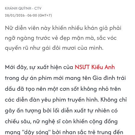
KHÁNH QUỲNH - CTV
28/01/2026 - 06:00 (GMT+7)
Nữ diễn viên này khiến nhiều khán giả phải
ngỡ ngàng trước vẻ đẹp mặn mà, sắc vóc
quyến rũ như gái đôi mươi của mình.
Mới đây, sự xuất hiện của
NSƯT Kiều Anh
trong dự án phim mới mang tên Gia đình trái
dấu đã tạo nên một cơn sốt không nhỏ trên
các diễn đàn yêu phim truyền hình. Không chỉ
gây ấn tượng bởi lối diễn xuất tự nhiên có
chiều sâu, nữ nghệ sĩ còn khiến cộng đồng
mạng "dậy sóng" bởi nhan sắc trẻ trung đến