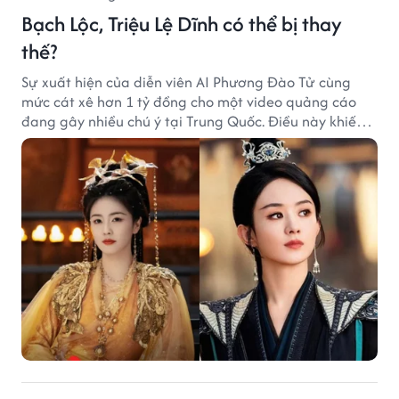
Bạch Lộc, Triệu Lệ Dĩnh có thể bị thay
thế?
Sự xuất hiện của diễn viên AI Phương Đào Tử cùng
mức cát xê hơn 1 tỷ đồng cho một video quảng cáo
đang gây nhiều chú ý tại Trung Quốc. Điều này khiến
không ít người đặt câu hỏi liệu những ngôi sao hàng
đầu như Bạch Lộc, Triệu Lệ Dĩnh có thể bị thay thế
trong tương lai.