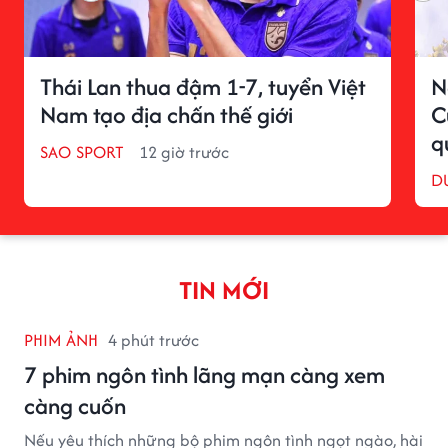
Thái Lan thua đậm 1-7, tuyển Việt
N
Nam tạo địa chấn thế giới
C
q
SAO SPORT
12 giờ trước
D
TIN MỚI
PHIM ẢNH
4 phút trước
7 phim ngôn tình lãng mạn càng xem
càng cuốn
Nếu yêu thích những bộ phim ngôn tình ngọt ngào, hài