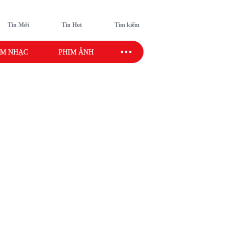
Tin Mới
Tin Hot
Tìm kiếm
M NHẠC
PHIM ẢNH
SAO SPORT