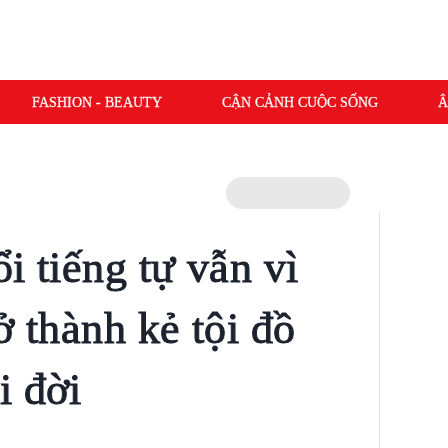
FASHION - BEAUTY
CẬN CẢNH CUỘC SỐNG
Â
i tiếng tự vẫn vì
rở thành kẻ tội đồ
i đời