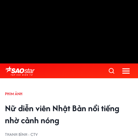
PHIM ẢNH
Nữ diễn viên Nhật Bản nổi tiếng
nhờ cảnh nóng
THANH BÌNH - CTV