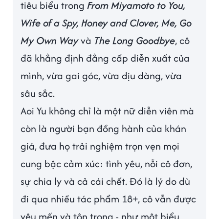
tiêu biểu trong
From Miyamoto to You,
Wife of a Spy, Honey and Clover, Me, Go
My Own Way
và
The Long Goodbye
, cô
đã khẳng định đẳng cấp diễn xuất của
mình, vừa gai góc, vừa dịu dàng, vừa
sâu sắc.
Aoi Yu không chỉ là một nữ diễn viên mà
còn là người bạn đồng hành của khán
giả, đưa họ trải nghiệm trọn vẹn mọi
cung bậc cảm xúc: tình yêu, nỗi cô đơn,
sự chia ly và cả cái chết. Đó là lý do dù
đi qua nhiều tác phẩm 18+, cô vẫn được
yêu mến và tôn trọng - như một biểu