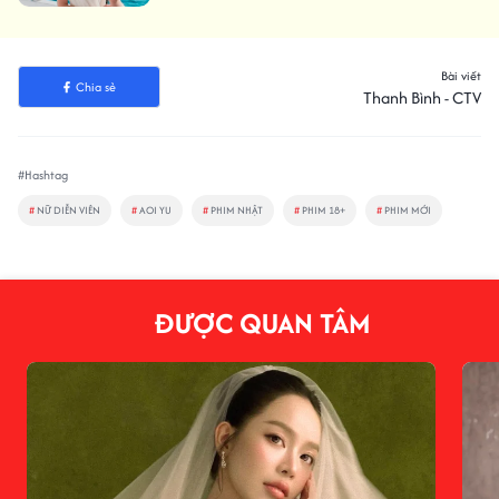
Bài viết
Chia sẻ
Thanh Bình - CTV
#Hashtag
#
NỮ DIỄN VIÊN
#
AOI YU
#
PHIM NHẬT
#
PHIM 18+
#
PHIM MỚI
ĐƯỢC QUAN TÂM