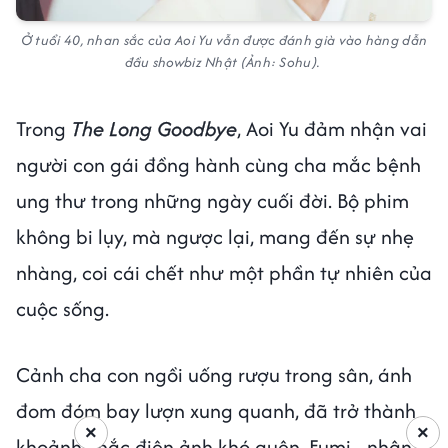
Ở tuổi 40, nhan sắc của Aoi Yu vẫn được đánh già vào hàng dẫn
đầu showbiz Nhật (Ảnh: Sohu).
Trong
The Long Goodbye
, Aoi Yu đảm nhận vai
người con gái đồng hành cùng cha mắc bệnh
ung thư trong những ngày cuối đời. Bộ phim
không bi lụy, mà ngược lại, mang đến sự nhẹ
nhàng, coi cái chết như một phần tự nhiên của
cuộc sống.
Cảnh cha con ngồi uống rượu trong sân, ánh
đom đóm bay lượn xung quanh, đã trở thành
×
×
khoảnh khắc điện ảnh khó quên. Fumi - nhân