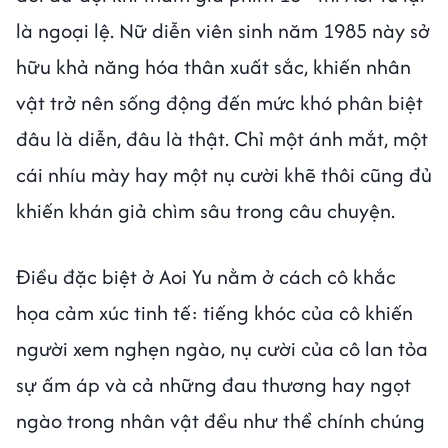
là ngoại lệ. Nữ diễn viên sinh năm 1985 này sở
hữu khả năng hóa thân xuất sắc, khiến nhân
vật trở nên sống động đến mức khó phân biệt
đâu là diễn, đâu là thật. Chỉ một ánh mắt, một
cái nhíu mày hay một nụ cười khẽ thôi cũng đủ
khiến khán giả chìm sâu trong câu chuyện.
Điều đặc biệt ở Aoi Yu nằm ở cách cô khắc
họa cảm xúc tinh tế: tiếng khóc của cô khiến
người xem nghẹn ngào, nụ cười của cô lan tỏa
sự ấm áp và cả những đau thương hay ngọt
ngào trong nhân vật đều như thể chính chúng