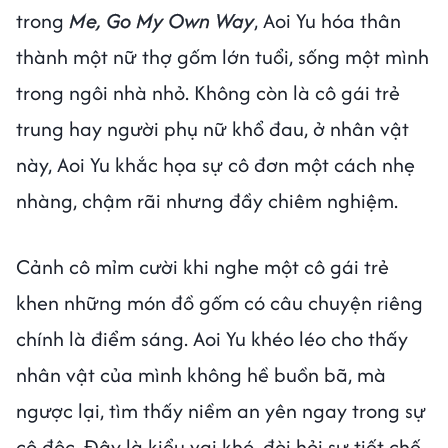
trong
Me, Go My Own Way
, Aoi Yu hóa thân
thành một nữ thợ gốm lớn tuổi, sống một mình
trong ngôi nhà nhỏ. Không còn là cô gái trẻ
trung hay người phụ nữ khổ đau, ở nhân vật
này, Aoi Yu khắc họa sự cô đơn một cách nhẹ
nhàng, chậm rãi nhưng đầy chiêm nghiệm.
Cảnh cô mỉm cười khi nghe một cô gái trẻ
khen những món đồ gốm có câu chuyện riêng
chính là điểm sáng. Aoi Yu khéo léo cho thấy
nhân vật của mình không hề buồn bã, mà
ngược lại, tìm thấy niềm an yên ngay trong sự
cô độc. Đây là kiểu vai khó, đòi hỏi sự tiết chế