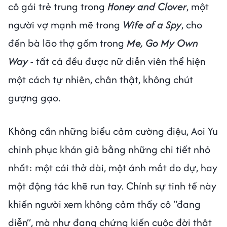
cô gái trẻ trung trong
Honey and Clover
, một
người vợ mạnh mẽ trong
Wife of a Spy
, cho
đến bà lão thợ gốm trong
Me, Go My Own
Way
- tất cả đều được nữ diễn viên thể hiện
một cách tự nhiên, chân thật, không chút
gượng gạo.
Không cần những biểu cảm cường điệu, Aoi Yu
chinh phục khán giả bằng những chi tiết nhỏ
nhất: một cái thở dài, một ánh mắt do dự, hay
một động tác khẽ run tay. Chính sự tinh tế này
khiến người xem không cảm thấy cô “đang
diễn”, mà như đang chứng kiến cuộc đời thật