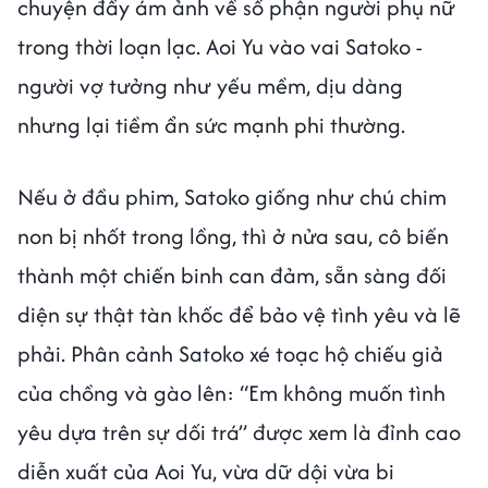
chuyện đầy ám ảnh về số phận người phụ nữ
trong thời loạn lạc. Aoi Yu vào vai Satoko -
người vợ tưởng như yếu mềm, dịu dàng
nhưng lại tiềm ẩn sức mạnh phi thường.
Nếu ở đầu phim, Satoko giống như chú chim
non bị nhốt trong lồng, thì ở nửa sau, cô biến
thành một chiến binh can đảm, sẵn sàng đối
diện sự thật tàn khốc để bảo vệ tình yêu và lẽ
phải. Phân cảnh Satoko xé toạc hộ chiếu giả
của chồng và gào lên: “Em không muốn tình
yêu dựa trên sự dối trá” được xem là đỉnh cao
diễn xuất của Aoi Yu, vừa dữ dội vừa bi