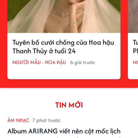
Tuyên bố cưới chồng của Hoa hậu
T
Thanh Thủy ở tuổi 24
P
NGƯỜI MẪU - HOA HẬU
6 giờ trước
N
TIN MỚI
ÂM NHẠC
7 phút trước
Album ARIRANG viết nên cột mốc lịch