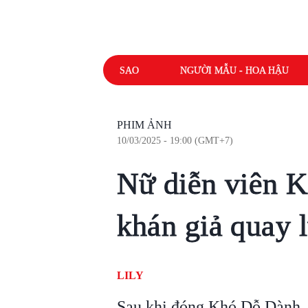
SAO
NGƯỜI MẪU - HOA HẬU
PHIM ẢNH
10/03/2025 - 19:00 (GMT+7)
Nữ diễn viên 
khán giả quay 
LILY
Sau khi đóng Khó Dỗ Dành, d