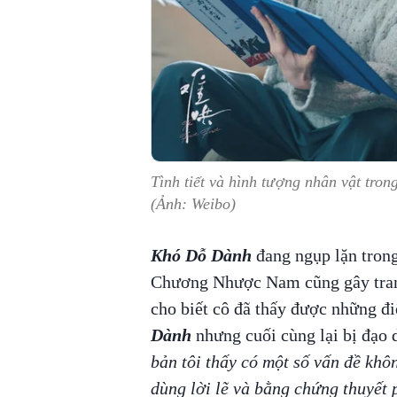
Tình tiết và hình tượng nhân vật tr
(Ảnh: Weibo)
Khó Dỗ Dành
đang ngụp lặn trong 
Chương Nhược Nam cũng gây tranh
cho biết cô đã thấy được những đi
Dành
nhưng cuối cùng lại bị đạo
bản tôi thấy có một số vấn đề kh
dùng lời lẽ và bằng chứng thuyết 