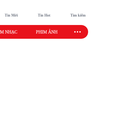
Tin Mới
Tin Hot
Tìm kiếm
M NHẠC
PHIM ẢNH
SAO SPORT