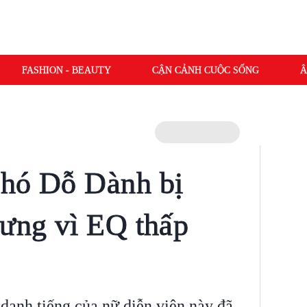
FASHION - BEAUTY
CẬN CẢNH CUỘC SỐNG
Â
Khó Dỗ Dành bị
lưng vì EQ thấp
anh tiếng của nữ diễn viên này đã