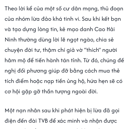
Theo lời kể của một số cư dân mạng, thủ đoạn
của nhóm lừa đảo khá tinh vi. Sau khi kết bạn
và tạo dựng lòng tin, kẻ mạo danh Cao Hải
Ninh thường dùng lời lẽ ngọt ngào, chia sẻ
chuyện đời tư, thậm chí giả vờ “thích” người
hâm mộ để tiến hành tán tỉnh. Từ đó, chúng đề
nghị đối phương giúp đỡ bằng cách mua thẻ
tích điểm hoặc nạp tiền ủng hộ, hứa hẹn sẽ có
cơ hội gặp gỡ thần tượng ngoài đời.
Một nạn nhân sau khi phát hiện bị lừa đã gọi
điện đến đài TVB để xác minh và nhận được