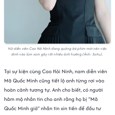
Nữ diễn viên Cao Hải Ninh đang quảng bá phim mới nên việc
dính vào lùm xùm gây rất nhiều ảnh hưởng (Ảnh: Sohu).
Tại sự kiện cùng Cao Hải Ninh, nam diễn viên
Mã Quốc Minh cũng tiết lộ anh từng rơi vào
hoàn cảnh tương tự. Anh cho biết, có người
hâm mộ nhắn tin cho anh rằng họ bị “Mã
Quốc Minh giả” nhắn tin xin tiền để đầu tư