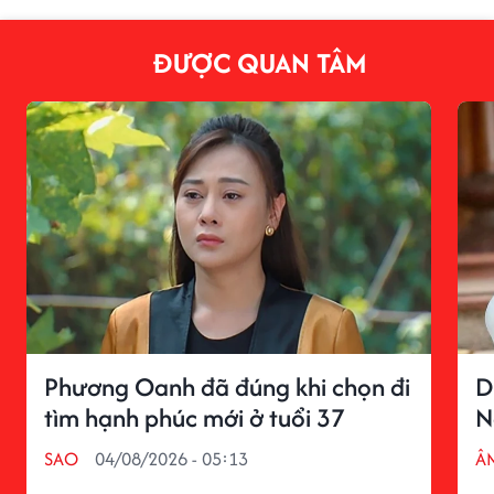
ĐƯỢC QUAN TÂM
Phương Oanh đã đúng khi chọn đi
D
tìm hạnh phúc mới ở tuổi 37
N
SAO
04/08/2026 - 05:13
Â