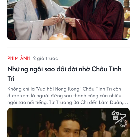
PHIM ẢNH
2 giờ trước
Những ngôi sao đổi đời nhờ Châu Tinh
Trì
Không chỉ là 'Vua hài Hong Kong', Châu Tinh Trì còn
được xem là người đứng sau thành công của nhiều
ngôi sao nổi tiếng. Từ Trương Bá Chi đến Lâm Duẫn,
không ít diễn viên đã bước sang trang mới trong sự
nghiệp nhờ cơ hội từ Châu Tinh Trì.