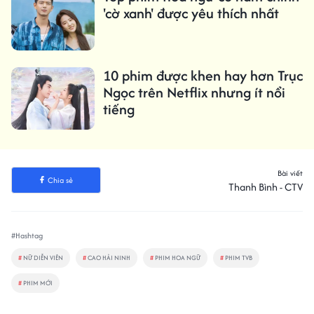
'cờ xanh' được yêu thích nhất
10 phim được khen hay hơn Trục
Ngọc trên Netflix nhưng ít nổi
tiếng
Bài viết
Chia sẻ
Thanh Bình - CTV
#Hashtag
#
NỮ DIỄN VIÊN
#
CAO HẢI NINH
#
PHIM HOA NGỮ
#
PHIM TVB
#
PHIM MỚI