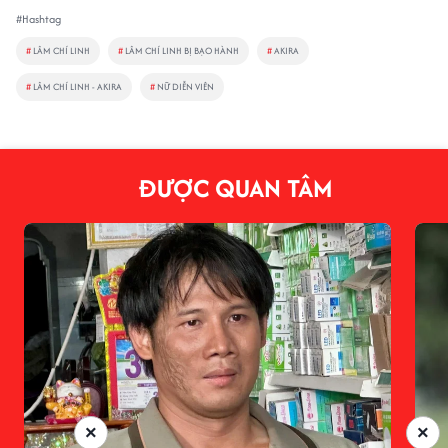
#Hashtag
#
LÂM CHÍ LINH
#
LÂM CHÍ LINH BỊ BẠO HÀNH
#
AKIRA
#
LÂM CHÍ LINH - AKIRA
#
NỮ DIỄN VIÊN
ĐƯỢC QUAN TÂM
×
×