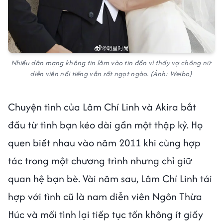
Nhiều dân mạng không tin lắm vào tin đồn vì thấy vợ chồng nữ
diễn viên nổi tiếng vẫn rất ngọt ngào. (Ảnh: Weibo)
Chuyện tình của Lâm Chí Linh và Akira bắt
đầu từ tình bạn kéo dài gần một thập kỷ. Họ
quen biết nhau vào năm 2011 khi cùng hợp
tác trong một chương trình nhưng chỉ giữ
quan hệ bạn bè. Vài năm sau, Lâm Chí Linh tái
hợp với tình cũ là nam diễn viên Ngôn Thừa
Húc và mối tình lại tiếp tục tốn không ít giấy