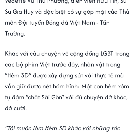
Vedette Vũ Thu Phương, diễn viên Hữu Tín, Su
Su Gia Huy và đặc biệt có sự góp mặt của Thủ
môn Đội tuyển Bóng đá Việt Nam - Tấn
Trường.
Khác với câu chuyện về cộng đồng LGBT trong
các bộ phim Việt trước đây, nhân vật trong
“Hẻm 3D” được xây dựng sát với thực tế mà
vẫn giữ được nét hóm hỉnh: Một con hẻm xôm
tụ đậm “chất Sài Gòn” với đủ chuyện dở khóc,
dở cười.
“Tôi muốn làm Hẻm 3D khác với những tác