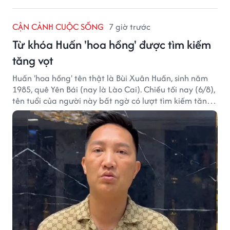
CẬN CẢNH CUỘC SỐNG
7 giờ trước
Từ khóa Huấn 'hoa hồng' được tìm kiếm
tăng vọt
Huấn 'hoa hồng' tên thật là Bùi Xuân Huấn, sinh năm
1985, quê Yên Bái (nay là Lào Cai). Chiều tối nay (6/8),
tên tuổi của người này bất ngờ có lượt tìm kiếm tăng
vọt.