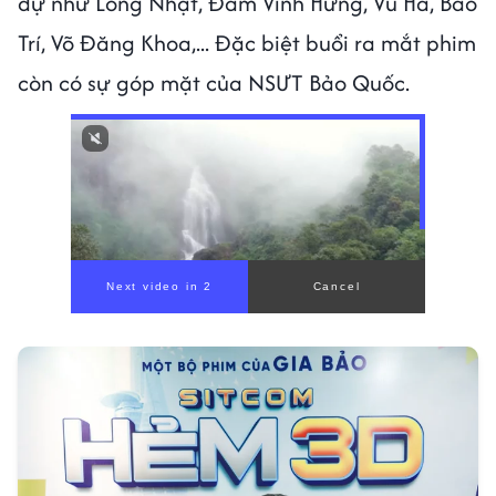
dự như Long Nhật, Đàm Vĩnh Hưng, Vũ Hà, Bảo
Trí, Võ Đăng Khoa,... Đặc biệt buổi ra mắt phim
còn có sự góp mặt của NSƯT Bảo Quốc.