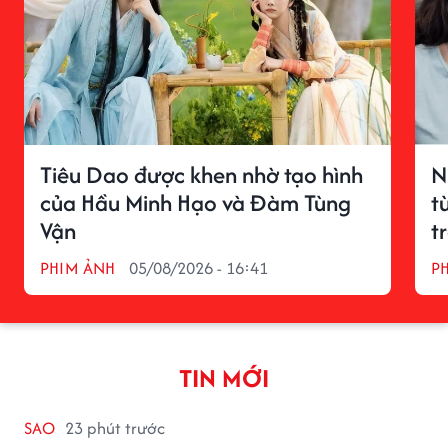
Tiêu Dao được khen nhờ tạo hình
N
của Hầu Minh Hạo và Đàm Tùng
t
Vận
t
PHIM ẢNH
05/08/2026 - 16:41
P
TIN MỚI
SAO
23 phút trước