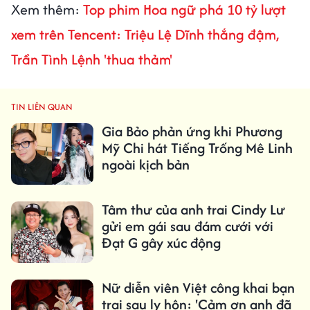
Xem thêm:
Top phim Hoa ngữ phá 10 tỷ lượt
xem trên Tencent: Triệu Lệ Dĩnh thắng đậm,
Trần Tình Lệnh 'thua thảm'
TIN LIÊN QUAN
Gia Bảo phản ứng khi Phương
Mỹ Chi hát Tiếng Trống Mê Linh
ngoài kịch bản
Tâm thư của anh trai Cindy Lư
gửi em gái sau đám cưới với
Đạt G gây xúc động
Nữ diễn viên Việt công khai bạn
trai sau ly hôn: 'Cảm ơn anh đã