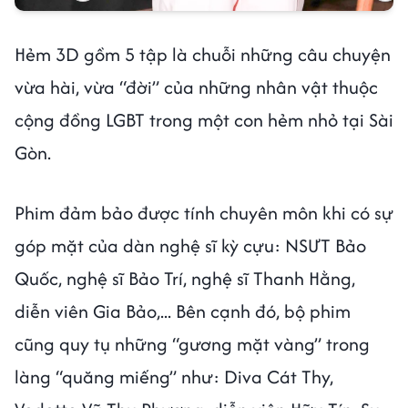
Hẻm 3D gồm 5 tập là chuỗi những câu chuyện
vừa hài, vừa “đời” của những nhân vật thuộc
cộng đồng LGBT trong một con hẻm nhỏ tại Sài
Gòn.
Phim đảm bảo được tính chuyên môn khi có sự
góp mặt của dàn nghệ sĩ kỳ cựu: NSƯT Bảo
Quốc, nghệ sĩ Bảo Trí, nghệ sĩ Thanh Hằng,
diễn viên Gia Bảo,... Bên cạnh đó, bộ phim
cũng quy tụ những “gương mặt vàng” trong
làng “quăng miếng” như: Diva Cát Thy,