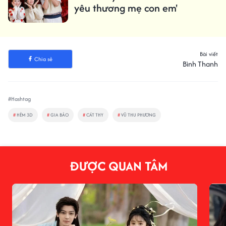
yêu thương mẹ con em'
Bài viết
Chia sẻ
Bình Thanh
#Hashtag
#
HẺM 3D
#
GIA BẢO
#
CÁT THY
#
VŨ THU PHƯƠNG
ĐƯỢC QUAN TÂM