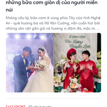
những bữa cơm giản dị của người miền
núi
Không cầu kỳ, bữa cơm ở vùng phía Tây của tỉnh Nghệ
An - quê hương bà xã Hồ Văn Cường, vẫn cuốn hút bởi
những sản vật gần gũi và hương vị đậm đà, mộc mạc
của núi rừng.
SAO SPORT
30 phút trước