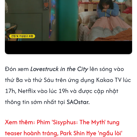
Đón xem
Lovestruck in the City
lên sóng vào
thứ Ba và thứ Sáu trên ứng dụng Kakao TV lúc
17h, Netflix vào lúc 19h và được cập nhật
thông tin sớm nhất tại
SAOstar.
Xem thêm: Phim 'Sisyphus: The Myth' tung
teaser hoành tráng, Park Shin Hye 'ngầu lòi'