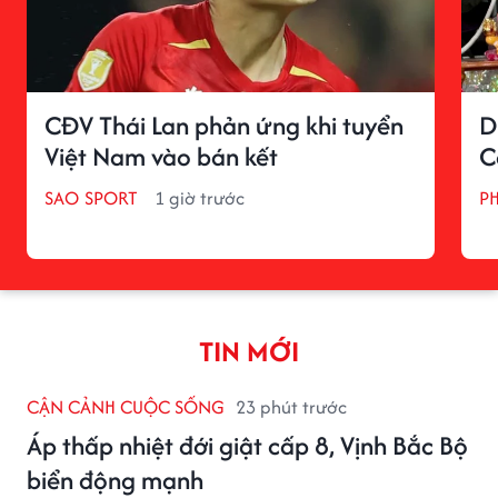
CĐV Thái Lan phản ứng khi tuyển
D
Việt Nam vào bán kết
C
SAO SPORT
1 giờ trước
P
TIN MỚI
CẬN CẢNH CUỘC SỐNG
23 phút trước
Áp thấp nhiệt đới giật cấp 8, Vịnh Bắc Bộ
biển động mạnh