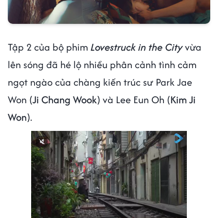
Tập 2 của bộ phim
Lovestruck in the City
vừa
lên sóng đã hé lộ nhiều phân cảnh tình cảm
ngọt ngào của chàng kiến trúc sư Park Jae
Won (
Ji Chang Wook
) và Lee Eun Oh (
Kim Ji
Won
).