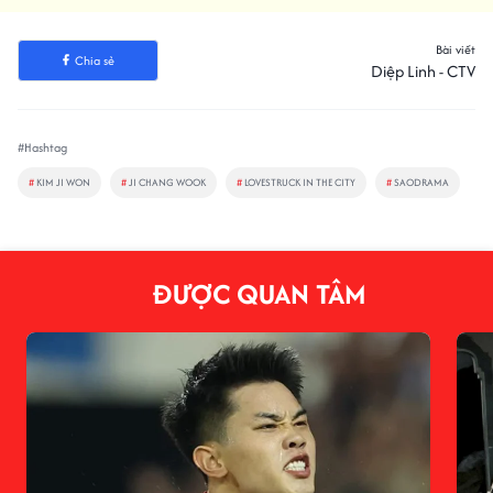
Bài viết
Chia sẻ
Diệp Linh - CTV
#Hashtag
#
KIM JI WON
#
JI CHANG WOOK
#
LOVESTRUCK IN THE CITY
#
SAODRAMA
ĐƯỢC QUAN TÂM